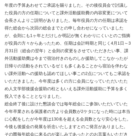
年度の予算あわせてご承認を賜りました。その後役員会で討議し
た役員の方の任期についてと課外活動援助費の内容変更について
会長さんよりご説明がありました。毎年役員の方の任期は承認を
得た総会から次回の総会までとの申し合わせになっていました
が、会則にも1ヶ年とだけしか明記が無くわかりにくいとのご指摘
が役員の方々からあったため、任期は会計時期と同じく4月1日～3
月31日（総会の翌年）と会則の変更をさせていただきたい事、課
外活動援助費は今まで宿泊付きのものしか援助してこなかったが
日帰りの活動をされているゼミも多くあることから宿泊を伴わな
い課外活動への援助も認めてほしい事この2点についてもご承認を
いただきました。今年度は多くの方に会員になっていただいたた
め人文学部後援会援助の柱ともいえる課外活動援助に予算を多く
投入できることとなりました。
総会終了後に設けた懇談会では毎年総会にご参加いただいていた
今年卒業される保護者の方より会員数が2ケタになった時には本当
に心配をしたが今年度は130名を超える会員数となり安心をした。
今後も後援会の発展を祈念いたしますとのご発言がありました。
その際毎年総会に来るのが楽しみであったとのお言葉もいただき