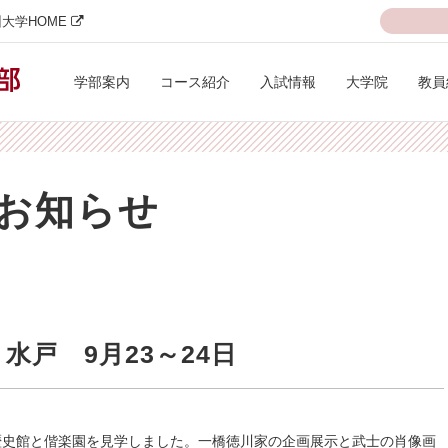
大学HOME
学部案内
コース紹介
入試情報
大学院
教員
お知らせ
水戸 9月23～24日
歴史館と偕楽園を見学しました。一橋徳川家の企画展示と武士の肖像画