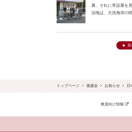
展、それに常設展を
泊地は、大洗海岸の民
前
トップページ
後援会
お知らせ
日
教員向け情報