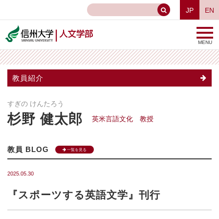
JP
EN
MENU
教員紹介
すぎの けんたろう
杉野 健太郎
英米言語文化 教授
教員 BLOG
一覧を見る
2025.05.30
『スポーツする英語文学』刊行