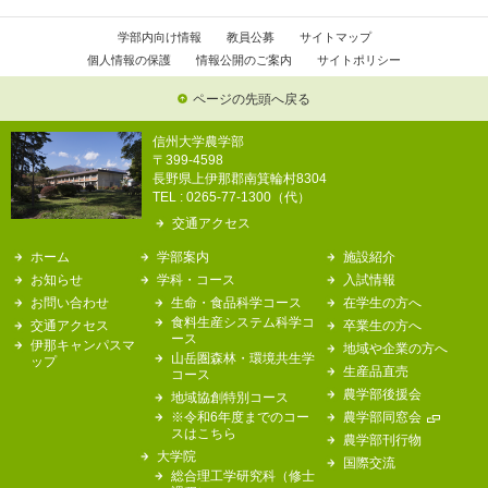
学部内向け情報
教員公募
サイトマップ
個人情報の保護
情報公開のご案内
サイトポリシー
ページの先頭へ戻る
信州大学農学部
〒399-4598
長野県上伊那郡南箕輪村8304
TEL : 0265-77-1300（代）
交通アクセス
ホーム
学部案内
施設紹介
お知らせ
学科・コース
入試情報
お問い合わせ
生命・食品科学コース
在学生の方へ
食料生産システム科学コ
交通アクセス
卒業生の方へ
ース
伊那キャンパスマ
地域や企業の方へ
山岳圏森林・環境共生学
ップ
生産品直売
コース
農学部後援会
地域協創特別コース
※令和6年度までのコー
農学部同窓会
スはこちら
農学部刊行物
大学院
国際交流
総合理工学研究科（修士