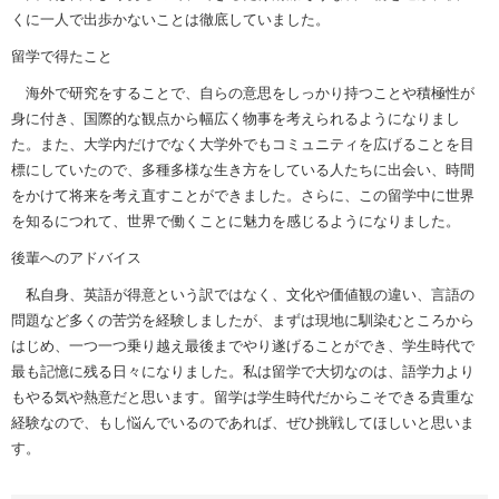
くに一人で出歩かないことは徹底していました。
留学で得たこと
海外で研究をすることで、自らの意思をしっかり持つことや積極性が
身に付き、国際的な観点から幅広く物事を考えられるようになりまし
た。また、大学内だけでなく大学外でもコミュニティを広げることを目
標にしていたので、多種多様な生き方をしている人たちに出会い、時間
をかけて将来を考え直すことができました。さらに、この留学中に世界
を知るにつれて、世界で働くことに魅力を感じるようになりました。
後輩へのアドバイス
私自身、英語が得意という訳ではなく、文化や価値観の違い、言語の
問題など多くの苦労を経験しましたが、まずは現地に馴染むところから
はじめ、一つ一つ乗り越え最後までやり遂げることができ、学生時代で
最も記憶に残る日々になりました。私は留学で大切なのは、語学力より
もやる気や熱意だと思います。留学は学生時代だからこそできる貴重な
経験なので、もし悩んでいるのであれば、ぜひ挑戦してほしいと思いま
す。