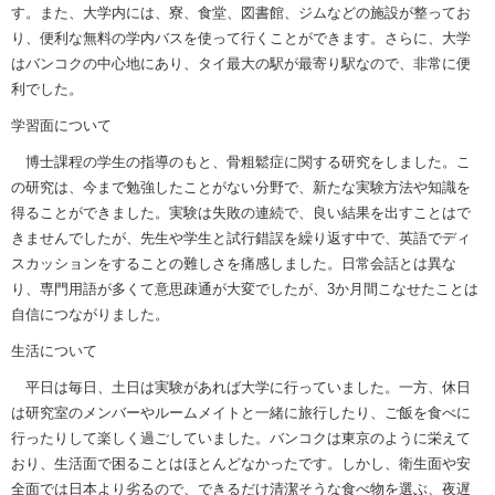
す。また、大学内には、寮、食堂、図書館、ジムなどの施設が整ってお
り、便利な無料の学内バスを使って行くことができます。さらに、大学
はバンコクの中心地にあり、タイ最大の駅が最寄り駅なので、非常に便
利でした。
学習面について
博士課程の学生の指導のもと、骨粗鬆症に関する研究をしました。こ
の研究は、今まで勉強したことがない分野で、新たな実験方法や知識を
得ることができました。実験は失敗の連続で、良い結果を出すことはで
きませんでしたが、先生や学生と試行錯誤を繰り返す中で、英語でディ
スカッションをすることの難しさを痛感しました。日常会話とは異な
り、専門用語が多くて意思疎通が大変でしたが、3か月間こなせたことは
自信につながりました。
生活について
平日は毎日、土日は実験があれば大学に行っていました。一方、休日
は研究室のメンバーやルームメイトと一緒に旅行したり、ご飯を食べに
行ったりして楽しく過ごしていました。バンコクは東京のように栄えて
おり、生活面で困ることはほとんどなかったです。しかし、衛生面や安
全面では日本より劣るので、できるだけ清潔そうな食べ物を選ぶ、夜遅