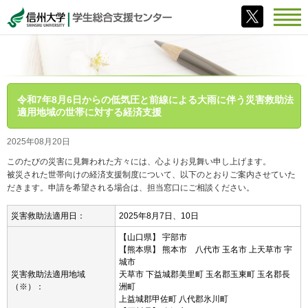
令和7年8月6日からの低気圧と前線による大雨に伴う災害救助法
適用地域の世帯に対する経済支援
2025年08月20日
このたびの災害に見舞われた方々には、心よりお見舞い申し上げます。
被災された世帯向けの経済支援制度について、以下のとおりご案内させていた
だきます。申請を希望される場合は、担当窓口にご相談ください。
災害救助法適用日：
2025年8月7日、10日
【山口県】 宇部市
【熊本県】 熊本市 八代市 玉名市 上天草市 宇
城市
災害救助法適用地域
天草市 下益城郡美里町 玉名郡玉東町 玉名郡長
（※）：
洲町
上益城郡甲佐町 八代郡氷川町