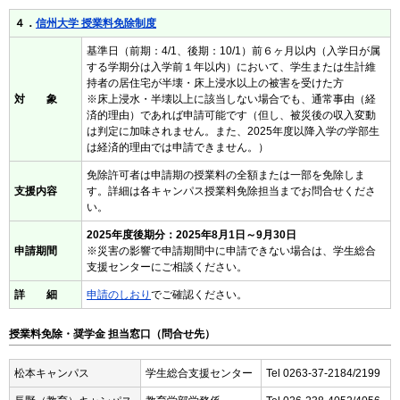
４．
信州大学 授業料免除制度
基準日（前期：4/1、後期：10/1）前６ヶ月以内（入学日が属
する学期分は入学前１年以内）において、学生または生計維
持者の居住宅が半壊・床上浸水以上の被害を受けた方
対 象
※床上浸水・半壊以上に該当しない場合でも、通常事由（経
済的理由）であれば申請可能です（但し、被災後の収入変動
は判定に加味されません。また、2025年度以降入学の学部生
は経済的理由では申請できません。）
免除許可者は申請期の授業料の全額または一部を免除しま
支援内容
す。詳細は各キャンパス授業料免除担当までお問合せくださ
い。
2025年度後期分：2025年8月1日～9月30日
申請期間
※災害の影響で申請期間中に申請できない場合は、学生総合
支援センターにご相談ください。
詳 細
申請のしおり
でご確認ください。
授業料免除・奨学金 担当窓口（問合せ先）
松本キャンパス
学生総合支援センター
Tel 0263-37-2184/2199