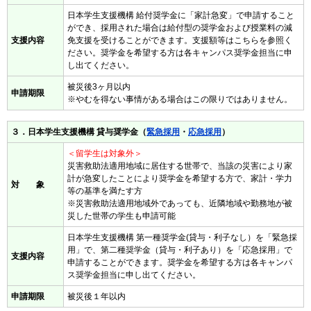
日本学生支援機構 給付奨学金に「家計急変」で申請すること
ができ、採用された場合は給付型の奨学金および授業料の減
支援内容
免支援を受けることができます。支援額等はこちらを参照く
ださい。奨学金を希望する方は各キャンパス奨学金担当に申
し出てください。
被災後3ヶ月以内
申請期限
※やむを得ない事情がある場合はこの限りではありません。
３．日本学生支援機構 貸与奨学金（
緊急採用
・
応急採用
）
＜留学生は対象外＞
災害救助法適用地域に居住する世帯で、当該の災害により家
計が急変したことにより奨学金を希望する方で、家計・学力
対 象
等の基準を満たす方
※災害救助法適用地域外であっても、近隣地域や勤務地が被
災した世帯の学生も申請可能
日本学生支援機構 第一種奨学金(貸与・利子なし）を「緊急採
用」で、第二種奨学金（貸与・利子あり）を「応急採用」で
支援内容
申請することができます。奨学金を希望する方は各キャンパ
ス奨学金担当に申し出てください。
申請期限
被災後１年以内