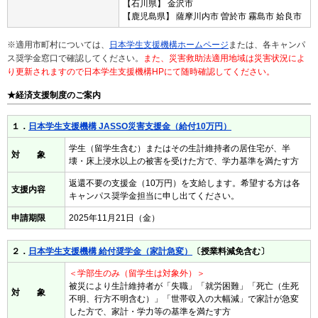
【石川県】 金沢市
【鹿児島県】 薩摩川内市 曽於市 霧島市 姶良市
※適用市町村については、
日本学生支援機構ホームページ
または、各キャンパ
ス奨学金窓口で確認してください。
また、災害救助法適用地域は災害状況によ
り更新されますので日本学生支援機構HPにて随時確認してください。
★経済支援制度のご案内
１．
日本学生支援機構 JASSO災害支援金（給付10万円）
学生（留学生含む）またはその生計維持者の居住宅が、半
対 象
壊・床上浸水以上の被害を受けた方で、学力基準を満たす方
返還不要の支援金（10万円）を支給します。希望する方は各
支援内容
キャンパス奨学金担当に申し出てください。
申請期限
2025年11月21日（金）
２．
日本学生支援機構 給付奨学金（家計急変）
〔授業料減免含む〕
＜学部生のみ（留学生は対象外）＞
被災により生計維持者が「失職」「就労困難」「死亡（生死
対 象
不明、行方不明含む）」「世帯収入の大幅減」で家計が急変
した方で、家計・学力等の基準を満たす方