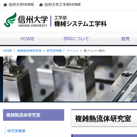
信州大学HOME
信州大学工学部HOME
機械システム工学科
HOME
学科について
教育
HOME
複雑熱流体研究室
研究室情報
イベント
新メンバー紹介
複雑熱流体研究室
複雑熱流体研究室
研究室概要