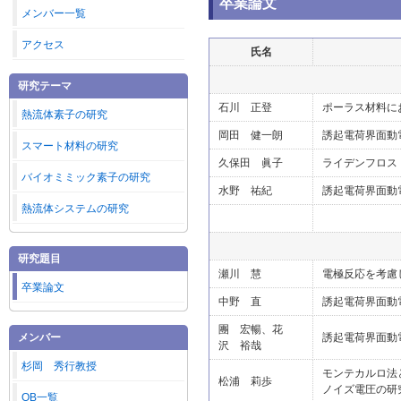
卒業論文
メンバー一覧
アクセス
氏名
研究テーマ
石川 正登
ポーラス材料に
熱流体素子の研究
岡田 健一朗
誘起電荷界面動
スマート材料の研究
久保田 眞子
ライデンフロス
バイオミミック素子の研究
水野 祐紀
誘起電荷界面動
熱流体システムの研究
研究題目
瀬川 慧
電極反応を考慮
卒業論文
中野 直
誘起電荷界面動
團 宏暢、花
メンバー
誘起電荷界面動
沢 裕哉
杉岡 秀行教授
モンテカルロ法
松浦 莉歩
ノイズ電圧の研
OB一覧