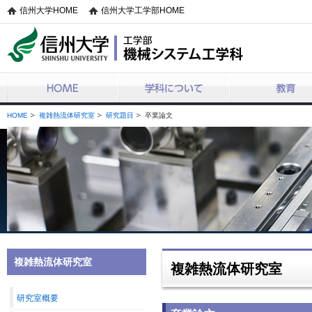
信州大学HOME
信州大学工学部HOME
機械システム工学科
HOME
学科について
教育
HOME
複雑熱流体研究室
研究題目
卒業論文
複雑熱流体研究室
複雑熱流体研究室
研究室概要