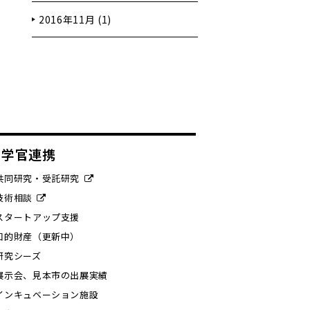
2016年11月 (1)
産学官連携
共同研究・受託研究
技術相談
スタートアップ支援
知的財産（更新中）
研究シーズ
展示会、見本市の出展実績
インキュベーション施設