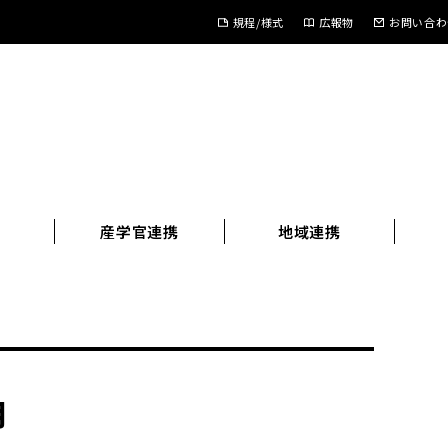
規程/様式
広報物
お問い合わ
進
産学官連携
地域連携
月