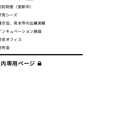
知的財産（更新中）
研究シーズ
展示会、見本市の出展実績
インキュベーション施設
東京オフィス
寄附金
学内専用ページ