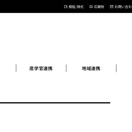
規程/様式
広報物
お問い合わ
進
産学官連携
地域連携