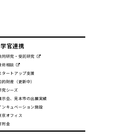
産学官連携
共同研究・受託研究
技術相談
スタートアップ支援
知的財産（更新中）
研究シーズ
展示会、見本市の出展実績
インキュベーション施設
東京オフィス
寄附金