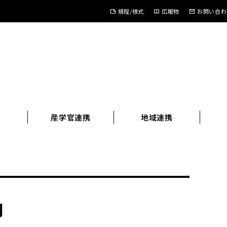
規程/様式
広報物
お問い合わ
進
産学官連携
地域連携
月