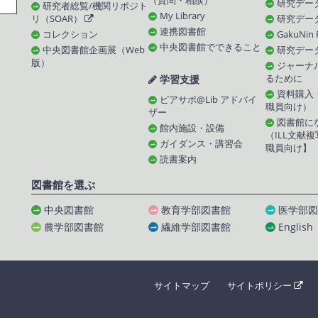
（質問・相談）
研究デー
研究者総覧/機関リポジト
My Library
リ（SOAR）
研究デー
連携図書館
コレクション
GakuNin
中央図書館でできること
中央図書館企画展（Web
研究デー
版）
ジャーナ
学習支援
るために
資料購入
ピアサポ@Lib アドバイ
職員向け）
ザー
図書館に
館内施設・設備
（ILL文献
ガイダンス・講習会
職員向け】
読書案内
図書館を選ぶ
中央図書館
教育学部図書館
医学部図
農学部図書館
繊維学部図書館
English
サイトマップ
サイトポリシー