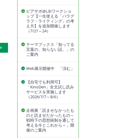
ピアサポ@Libワークショ
ップ【一生使える「パラグ
ラフ・ライティング」の考
え方】を追加開催します
（7/21～24）
テーマブックス「知ってる
言葉の、知らない話。」の
ご案内
Web展示開催中 「涼む」
【自宅でも利用可】
「KinoDen」全文試し読み
サービスを実施します
（2026/7/7～8/6）
企画展「読ませなかったも
のと読ませたかったもの～
戦時下の思想統制を通して
考える今とこれから～」開
催のご案内