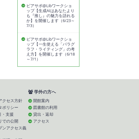
ピアサポ@Libワークショ
ップ【生成AIはあなたより
も『推し』の魅力を語れる
か】を開催します（6/23～
7/3）
ピアサポ@Libワークショ
ップ【一生使える「パラグ
ラフ・ライティング」の考
え方】を開催します（6/18
～7/1）
学外の方へ
アクセス方針
開館案内
タポリシー
図書館の利用
引・支援
貸出・返却
リでの公開
アクセス
プンアクセス義