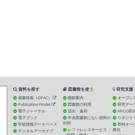
資料を探す
図書館を使う
研究支援
蔵書検索（OPAC）
開館案内
オープン
Publication Finder
図書館の利用
研究デー
電子ジャーナル
貸出・返却
APCの割
電子ブック
中央図書館にない資料の
リポジト
利用
学術情報データベース
即時オー
レファレンスサービス
務化
デジタルアーカイブ