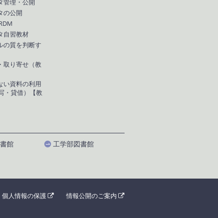
タ管理・公開
タの公開
 RDM
タ自習教材
ルの質を判断す
・取り寄せ（教
ない資料の利用
複写・貸借）【教
書館
工学部図書館
個人情報の保護
情報公開のご案内