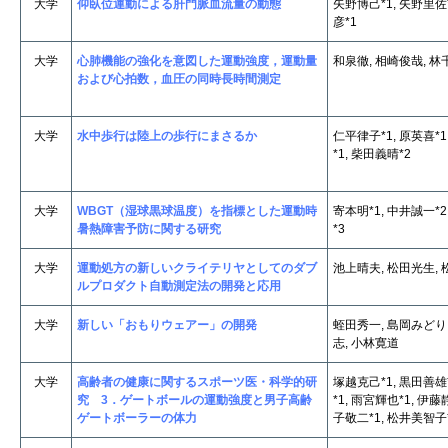
大学
仰臥位運動による肝門脈血流量の動態
矢野博己*1, 矢野里佐*
彦*1
大学
心肺機能の強化を意図した運動強度，運動量
和泉徹, 相崎俊哉, 林
および心拍数，血圧の同時長時間測定
大学
水中歩行は陸上の歩行にまさるか
仁平律子*1, 原英喜*1
*1, 柴田義晴*2
大学
WBGT（湿球黒球温度）を指標とした運動時
寄本明*1, 中井誠一*2
暑熱障害予防に関する研究
*3
大学
運動処方の新しいクライテリヤとしてのダブ
池上晴夫, 松田光生,
ルプロダクト自動測定法の開発と応用
大学
新しい「おもりウェアー」の開発
蛭田秀一, 島岡みどり
志, 小林寛道
大学
高齢者の健康に関するスポーツ医・科学的研
塚越克己*1, 黒田善雄*
究 3．ゲートボールの運動強度と男子高齢
*1, 雨宮輝也*1, 伊藤
ゲートボーラーの体力
子敬二*1, 松井美智子