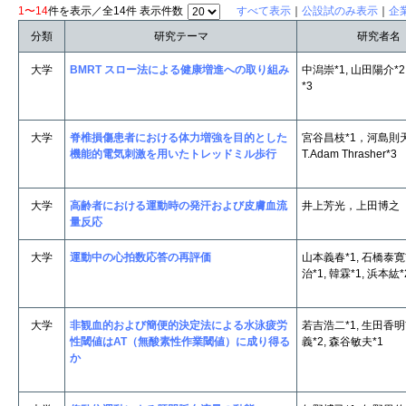
1〜14
件を表示／全14件 表示件数
すべて表示
｜
公設試のみ表示
｜
企
分類
研究テーマ
研究者名
大学
BMRT スロー法による健康増進への取り組み
中潟崇*1, 山田陽介*2
*3
大学
脊椎損傷患者における体力増強を目的とした
宮谷昌枝*1，河島則天
機能的電気刺激を用いたトレッドミル歩行
T.Adam Thrasher*3
大学
高齢者における運動時の発汗および皮膚血流
井上芳光，上田博之
量反応
大学
運動中の心拍数応答の再評価
山本義春*1, 石橋泰寛*
治*1, 韓霖*1, 浜本紘*
大学
非観血的および簡便的決定法による水泳疲労
若吉浩二*1, 生田香明*
性閾値はAT（無酸素性作業閾値）に成り得る
義*2, 森谷敏夫*1
か