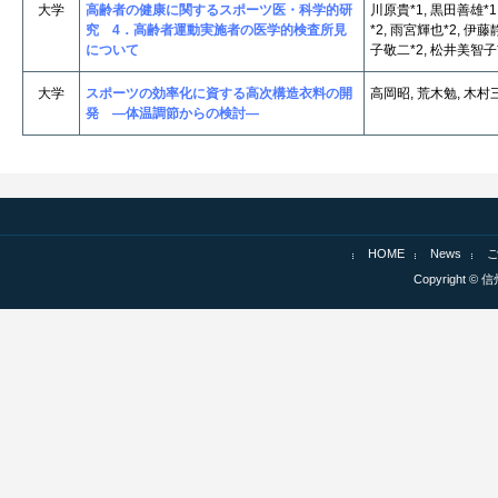
大学
高齢者の健康に関するスポーツ医・科学的研
川原貴*1, 黒田善雄*1
究 4．高齢者運動実施者の医学的検査所見
*2, 雨宮輝也*2, 伊藤
について
子敬二*2, 松井美智子
大学
スポーツの効率化に資する高次構造衣料の開
高岡昭, 荒木勉, 木村
発 ―体温調節からの検討―
HOME
News
Copyright © 