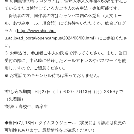
※ 対面開催の各プログラムは、信州大学人文学部の受験を予定し
ているまたは検討している方ご本人のみ申込・参加可能です。
保護者の方、同伴者の方はキャンパス内の休憩所（人文ホー
ル、あづみホール、旭会館）にてお待ちいただくか、
総合プログ
ラム（
https://www.shinshu-
u.ac.jp/ad_portal/opencampus/2024/06/00.html
）にご参加くださ
い。
※ お申込は、参加者ご本人の氏名で行ってください。また、当日
受付の際に、申込時に登録したメールアドレスやパスワードを使
用しますので、ご留意ください。
※ お電話でのキャンセル待ちは承っておりません。
*申し込み期間 6月27日（土）6:00～7月13日（月）23:59まで
（先着順）
*対象：高校生、既卒生
◆当日(7月18日）タイムスケジュール（状況により詳細は変更の
可能性もあります。最新情報をご確認ください）