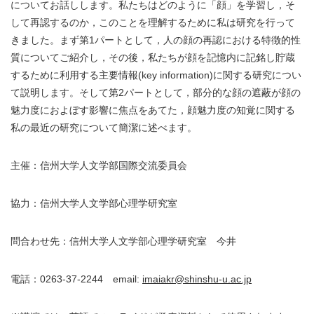
についてお話しします。私たちはどのように「顔」を学習し，そ
して再認するのか，このことを理解するために私は研究を行って
きました。まず第1パートとして，人の顔の再認における特徴的性
質についてご紹介し，その後，私たちが顔を記憶内に記銘し貯蔵
するために利用する主要情報(key information)に関する研究につい
て説明します。そして第2パートとして，部分的な顔の遮蔽が顔の
魅力度におよぼす影響に焦点をあてた，顔魅力度の知覚に関する
私の最近の研究について簡潔に述べます。
主催：信州大学人文学部国際交流委員会
協力：信州大学人文学部心理学研究室
問合わせ先：信州大学人文学部心理学研究室 今井
電話：0263-37-2244 email:
imaiakr@shinshu-u.ac.jp