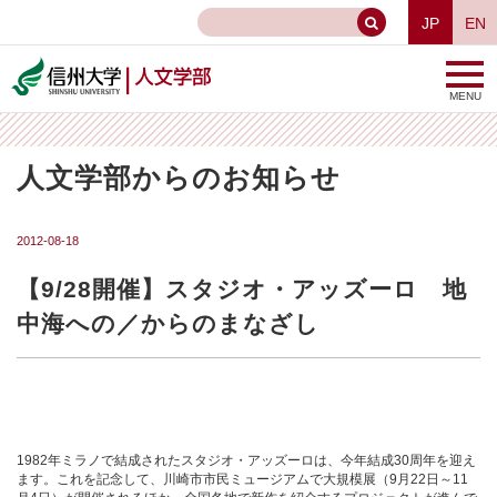
JP
EN
MENU
人文学部からのお知らせ
2012-08-18
【9/28開催】スタジオ・アッズーロ 地
中海への／からのまなざし
1982
年ミラノで結成されたスタジオ・アッズーロは、
今年
結成
30
周年を迎え
ます。これを記念して、川崎市市民ミュージアムで大規模展（
9
月
22
日～
11