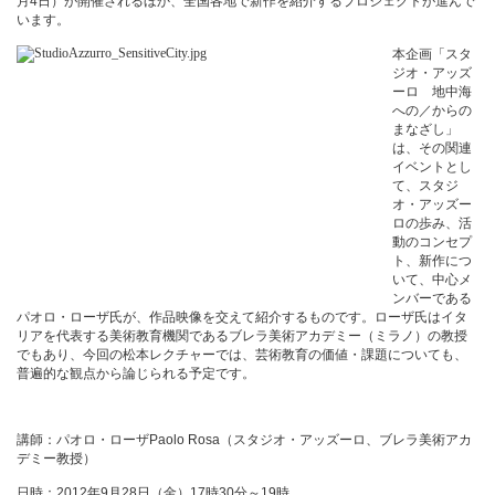
月
4
日）が開催されるほか、全国各地で新作を紹介するプロジェクトが進んで
います。
本企画「スタ
ジオ・アッズ
ーロ 地中海
への／からの
まなざし」
は、その関連
イベントとし
て、スタジ
オ・アッズー
ロの歩み、活
動のコンセプ
ト、新作につ
いて、中心メ
ンバーである
パオロ・ローザ氏が、作品映像を交えて紹介するものです。ローザ氏はイタ
リアを代表する美術教育機関であるブレラ美術アカデミー（ミラノ）の教授
でもあり、今回の松本レクチャーでは、芸術教育の価値・課題についても、
普遍的な観点から論じられる予定です。
講師：パオロ・ローザ
Paolo Rosa
（スタジオ・アッズーロ、ブレラ美術アカ
デミー教授）
日時：
2012
年
9
月
28
日（金）
17
時
30
分～
19
時