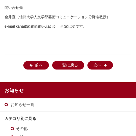
問い合せ先
金井直（信州大学人文学部芸術コミュニケーション分野准教授）
e-mail kanait(a)shinshu-u.ac.jp ※(a)は＠です。
前へ
一覧に戻る
次へ
お知らせ
お知らせ一覧
カテゴリ別に見る
その他