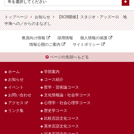
トップページ
お知らせ
【9/28開催】スタジオ・アッズーロ 地
中海への／からのまなざし
教員向け情報
採用情報
個人情報の保護
情報公開のご案内
サイトポリシー
ページの先頭へもどる
ホーム
学部案内
お知らせ
コース紹介
イベント
哲学・芸術論コース
お問い合わせ
文化情報論・社会学コース
アクセス
心理学・社会心理学コース
リンク集
歴史学コース
比較言語文化コース
英米言語文化コース