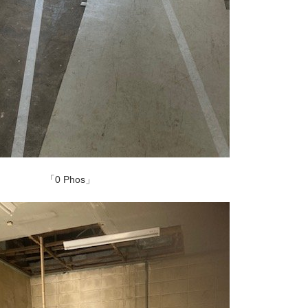
「0 Phos」