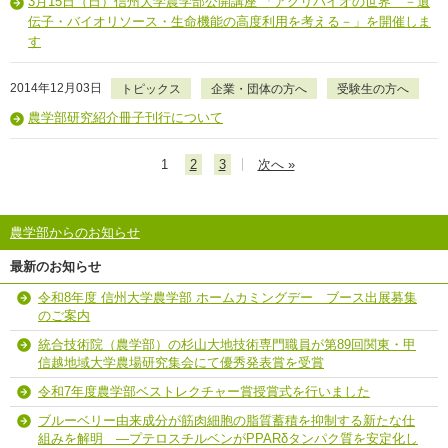
3月15日（日）信州大学農学部公開講座 「アグリバイオの世界 －遺
伝子・バイオリソース・生命機能の高度利用を考える－」を開催しま
す
2014年12月03日
トピックス
企業・団体の方へ
受験生の方へ
農学部研究紹介冊子刊行について
1
2
3
次へ »
農学部からのお知らせ
最新のお知らせ
令和8年度 信州大学農学部 ホームカミングデー ブース出展募集
のご案内
統合技術院（農学部）の杉山大地技術専門職員が第89回関東・甲
信越地域大学農場研究集会にて優秀発表賞を受賞
令和7年度農学部ベストレクチャー賞授賞式を行いました
ブルーベリー由来成分が筋肉細胞の脂質蓄積を抑制する新たな仕
組みを解明 ―プテロスチルベンがPPARδタンパク質を安定化し