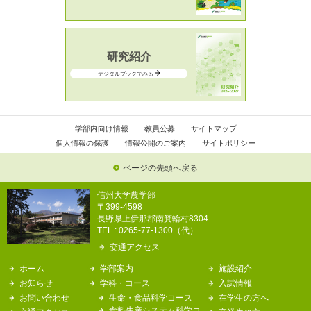
研究紹介
デジタルブックでみる
学部内向け情報
教員公募
サイトマップ
個人情報の保護
情報公開のご案内
サイトポリシー
ページの先頭へ戻る
信州大学農学部
〒399-4598
長野県上伊那郡南箕輪村8304
TEL : 0265-77-1300（代）
交通アクセス
ホーム
学部案内
施設紹介
お知らせ
学科・コース
入試情報
お問い合わせ
生命・食品科学コース
在学生の方へ
食料生産システム科学コ