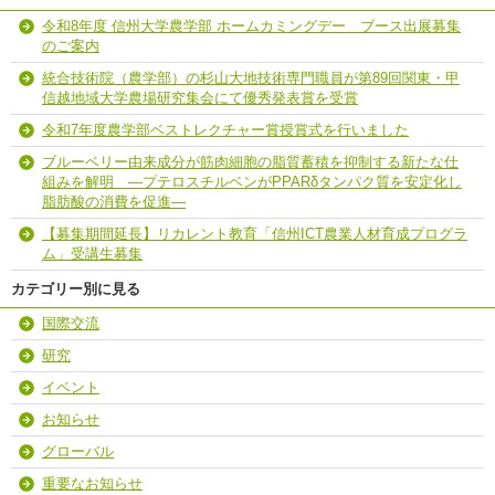
令和8年度 信州大学農学部 ホームカミングデー ブース出展募集
のご案内
統合技術院（農学部）の杉山大地技術専門職員が第89回関東・甲
信越地域大学農場研究集会にて優秀発表賞を受賞
令和7年度農学部ベストレクチャー賞授賞式を行いました
ブルーベリー由来成分が筋肉細胞の脂質蓄積を抑制する新たな仕
組みを解明 ―プテロスチルベンがPPARδタンパク質を安定化し
脂肪酸の消費を促進―
【募集期間延長】リカレント教育「信州ICT農業人材育成プログラ
ム」受講生募集
カテゴリー別に見る
国際交流
研究
イベント
お知らせ
グローバル
重要なお知らせ