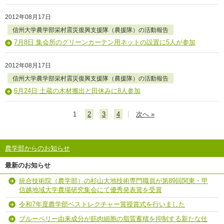
2012年08月17日
信州大学農学部栄村震災復興支援隊（農援隊）の活動報告
7月8日 集会所のグリーンカーテン用ネットの設置に5人が参加
2012年08月17日
信州大学農学部栄村震災復興支援隊（農援隊）の活動報告
6月24日 土蔵の木材搬出と田休みに8人参加
1
2
3
4
次へ »
農学部からのお知らせ
最新のお知らせ
統合技術院（農学部）の杉山大地技術専門職員が第89回関東・甲
信越地域大学農場研究集会にて優秀発表賞を受賞
令和7年度農学部ベストレクチャー賞授賞式を行いました
ブルーベリー由来成分が筋肉細胞の脂質蓄積を抑制する新たな仕