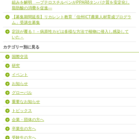
組みを解明 ―プテロスチルベンがPPARδタンパク質を安定化し
脂肪酸の消費を促進―
【募集期間延長】リカレント教育「信州ICT農業人材育成プログラ
ム」受講生募集
定説が覆る！－病原性カビは多様な方法で植物に侵入し感染して
いた－
カテゴリー別に見る
国際交流
研究
イベント
お知らせ
グローバル
重要なお知らせ
トピックス
企業・団体の方へ
卒業生の方へ
受験生の方へ