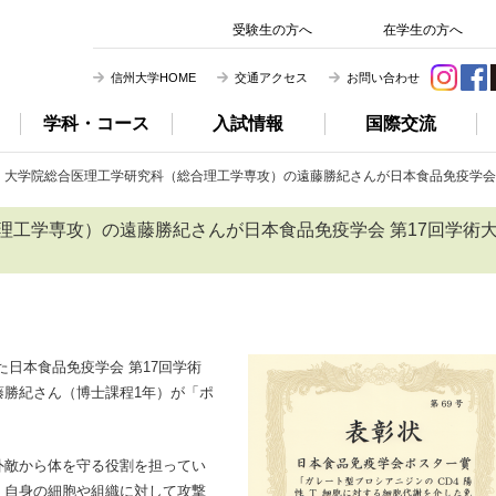
信州大学 農学部
受験生の方へ
在学生の方へ
信州大学HOME
交通アクセス
お問い合わせ
学科・コース
入試情報
国際交流
大学院総合医理工学研究科（総合理工学専攻）の遠藤勝紀さんが日本食品免疫学会 
理工学専攻）の遠藤勝紀さんが日本食品免疫学会 第17回学術
れた日本食品免疫学会 第17回学術
藤勝紀さん（博士課程1年）が「ポ
外敵から体を守る役割を担ってい
、自身の細胞や組織に対して攻撃