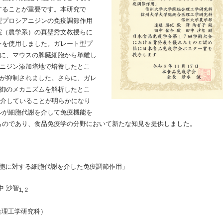
することが重要です。本研究で
型プロシアニジンの免疫調節作用
院（農学系）の真壁秀文教授らに
ンを使用しました。ガレート型プ
めに、マウスの脾臓細胞から単離し
アニジン添加培地で培養したとこ
進が抑制されました。さらに、ガレ
制御のメカニズムを解析したとこ
路を介していることが明らかになり
ルが細胞代謝を介して免疫機能を
ものであり、食品免疫学の分野において新たな知見を提供しました。
細胞に対する細胞代謝を介した免疫調節作用」
中 沙智
1, 2
合理工学研究科）