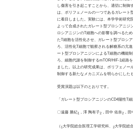
し傷害を引き起こすことから、適切に制御
は、ポリフェノールの一つであるガレート
に着目しました。実験には、本学学術研究
よって合成されたガレート型プロシアニジ
ロシアニジンのT細胞への影響を調べるた
たT細胞を活性化させ、ガレート型プロシ
ろ、活性化T細胞で観察される解糖系の亢
ート型プロシアニジンによるT細胞の機能
ろ、細胞代謝を制御するmTOR/HIF-1経
ました。以上の研究成果は、ポリフェノー
制御する新たなメカニズムを明らかにした
受賞演題は以下のとおりです。
「ガレート型プロシアニジンのCD4陽性T
〇遠藤 勝紀
，澤 陶有子
，田中 佑奈
，田
1
2
2
（
大学院総合医理工学研究科、
大学院総
1
2