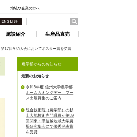
地域や企業の方へ
ENGLISH
施設紹介
生産品直売
第17回学術大会においてポスター賞を受賞
大
農学部からのお知らせ
最新のお知らせ
令和8年度 信州大学農学部
ホームカミングデー ブー
ス出展募集のご案内
統合技術院（農学部）の杉
山大地技術専門職員が第89
回関東・甲信越地域大学農
場研究集会にて優秀発表賞
を受賞