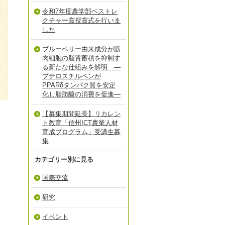
令和7年度農学部ベストレ
クチャー賞授賞式を行いま
した
ブルーベリー由来成分が筋
肉細胞の脂質蓄積を抑制す
る新たな仕組みを解明 ―
プテロスチルベンが
PPARδタンパク質を安定
化し脂肪酸の消費を促進―
【募集期間延長】リカレン
ト教育「信州ICT農業人材
育成プログラム」受講生募
集
カテゴリー別に見る
国際交流
研究
イベント