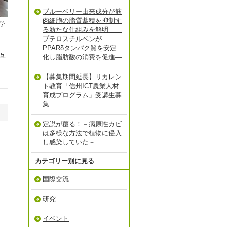
ブルーベリー由来成分が筋
肉細胞の脂質蓄積を抑制す
学
る新たな仕組みを解明 ―
プテロスチルベンが
PPARδタンパク質を安定
互
化し脂肪酸の消費を促進―
【募集期間延長】リカレン
ト教育「信州ICT農業人材
育成プログラム」受講生募
集
定説が覆る！－病原性カビ
は多様な方法で植物に侵入
し感染していた－
カテゴリー別に見る
国際交流
研究
イベント