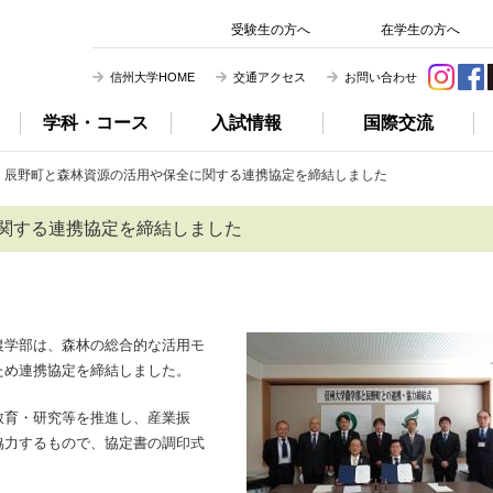
信州大学 農学部
受験生の方へ
在学生の方へ
信州大学HOME
交通アクセス
お問い合わせ
学科・コース
入試情報
国際交流
辰野町と森林資源の活用や保全に関する連携協定を締結しました
関する連携協定を締結しました
学部は、森林の総合的な活用モ
ため連携協定を締結しました。
教育・研究等を推進し、産業振
協力するもので、協定書の調印式