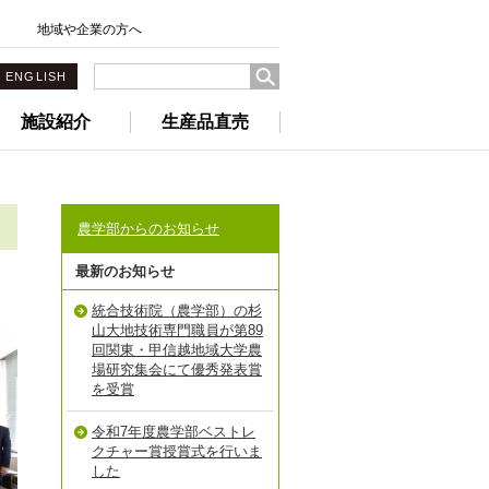
地域や企業の方へ
ENGLISH
施設紹介
生産品直売
農学部からのお知らせ
最新のお知らせ
統合技術院（農学部）の杉
山大地技術専門職員が第89
回関東・甲信越地域大学農
場研究集会にて優秀発表賞
を受賞
令和7年度農学部ベストレ
クチャー賞授賞式を行いま
した