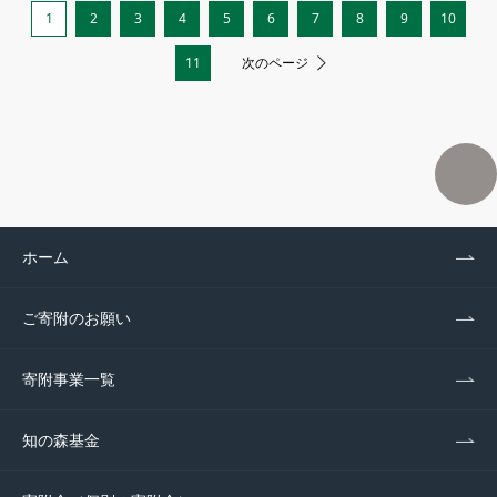
1
2
3
4
5
6
7
8
9
10
11
次のページ
ホーム
ご寄附のお願い
寄附事業一覧
知の森基金