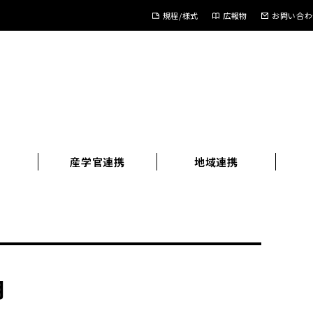
規程/様式
広報物
お問い合わ
進
産学官連携
地域連携
月