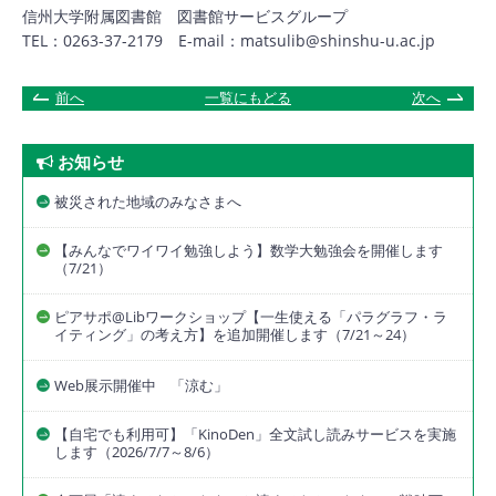
信州大学附属図書館 図書館サービスグループ
TEL：0263-37-2179 E-mail：matsulib@shinshu-u.ac.jp
前へ
一覧にもどる
次へ
お知らせ
被災された地域のみなさまへ
【みんなでワイワイ勉強しよう】数学大勉強会を開催します
（7/21）
ピアサポ@Libワークショップ【一生使える「パラグラフ・ラ
イティング」の考え方】を追加開催します（7/21～24）
Web展示開催中 「涼む」
【自宅でも利用可】「KinoDen」全文試し読みサービスを実施
します（2026/7/7～8/6）