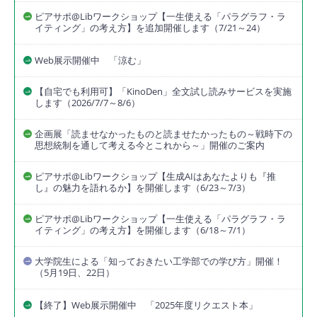
ピアサポ@Libワークショップ【一生使える「パラグラフ・ラ
イティング」の考え方】を追加開催します（7/21～24）
Web展示開催中 「涼む」
【自宅でも利用可】「KinoDen」全文試し読みサービスを実施
します（2026/7/7～8/6）
企画展「読ませなかったものと読ませたかったもの～戦時下の
思想統制を通して考える今とこれから～」開催のご案内
ピアサポ@Libワークショップ【生成AIはあなたよりも『推
し』の魅力を語れるか】を開催します（6/23～7/3）
ピアサポ@Libワークショップ【一生使える「パラグラフ・ラ
イティング」の考え方】を開催します（6/18～7/1）
大学院生による「知っておきたい工学部での学び方」開催！
（5月19日、22日）
【終了】Web展示開催中 「2025年度リクエスト本」