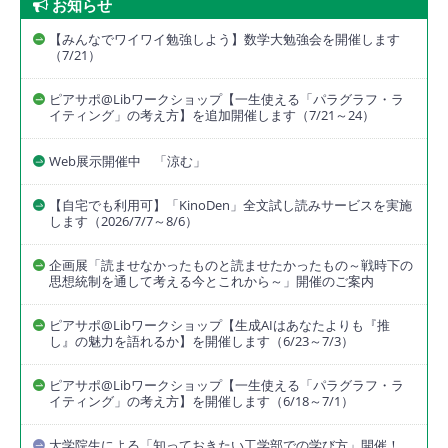
お知らせ
【みんなでワイワイ勉強しよう】数学大勉強会を開催します
（7/21）
ピアサポ@Libワークショップ【一生使える「パラグラフ・ラ
イティング」の考え方】を追加開催します（7/21～24）
Web展示開催中 「涼む」
【自宅でも利用可】「KinoDen」全文試し読みサービスを実施
します（2026/7/7～8/6）
企画展「読ませなかったものと読ませたかったもの～戦時下の
思想統制を通して考える今とこれから～」開催のご案内
ピアサポ@Libワークショップ【生成AIはあなたよりも『推
し』の魅力を語れるか】を開催します（6/23～7/3）
ピアサポ@Libワークショップ【一生使える「パラグラフ・ラ
イティング」の考え方】を開催します（6/18～7/1）
大学院生による「知っておきたい工学部での学び方」開催！