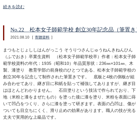
続きを読む
No.22 松本女子師範学校 創立30年記念品（筆置き
2021.08.10
[
寄贈資料
]
まつもとじょししはんがっこう そうりつさんじゅうねんきねんひん
（ふでおき）卒業生資料 （松本女子師範学校卒）作者：松本女子師
範学校資料の年代：1935（昭和10）年品質形状：236㎜×101㎜、木
製、漆塗り 教育学部の前身校のひとつである、松本女子師範学校の
創立30年を記念して制作された筆置きです。 底板と4枚の側板が組
み合わせてあり、継ぎ目に和紙を貼って補強してありますが、継ぎ目
はほとんどわかりません。 石目塗りという技法で作られており、下
地（米粉と漆をまぜたもの）を塗った後に漆を塗り、米粉を表面に蒔
いて凹凸をつくり、さらに漆を塗って研ぎます。表面の凸凹は、傷が
ついても目立ちにくく、滑り止めの効果があります。職人の技が光る
丈夫で実用的な上級品です。