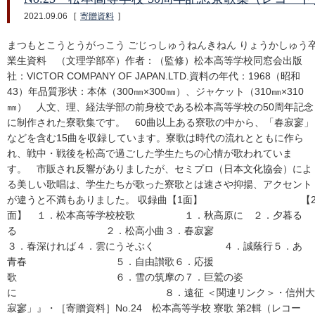
2021.09.06
[
寄贈資料
]
まつもとこうとうがっこう ごじっしゅうねんきねん りょうかしゅう
業生資料 （文理学部卒）作者：（監修）松本高等学校同窓会出版
社：VICTOR COMPANY OF JAPAN.LTD.資料の年代：1968（昭和
43）年品質形状：本体（300㎜×300㎜）、ジャケット（310㎜×310
㎜） 人文、理、経法学部の前身校である松本高等学校の50周年記念
に制作された寮歌集です。 60曲以上ある寮歌の中から、「春寂寥」
などを含む15曲を収録しています。寮歌は時代の流れとともに作ら
れ、戦中・戦後を松高で過ごした学生たちの心情が歌われていま
す。 市販され反響がありましたが、セミプロ（日本文化協会）によ
る美しい歌唱は、学生たちが歌った寮歌とは速さや抑揚、アクセント
が違うと不満もありました。 収録曲【1面】 【
面】 １．松本高等学校校歌 １．秋高原に ２．夕暮る
る ２．松高小曲３．春寂寥
３．春深ければ４．雲にうそぶく ４．誠蔭行５．あゝ
青春 ５．自由讃歌６．応援
歌 ６．雪の筑摩の７．巨鷲の姿 ７
に ８．遠征 ＜関連リンク＞・信州大学 信大独創
寂寥」』・［寄贈資料］No.24 松本高等学校 寮歌 第2輯（レコー