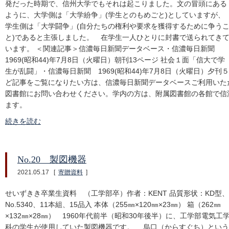
発だった時期で、信州大学でもそれは起こりました。文の冒頭にある
ように、大学側は「大学紛争」(学生とのもめごと)としていますが、
学生側は「大学闘争」(自分たちの権利や要求を獲得するために争う
と)であると主張しました。 在学生一人ひとりに封書で送られてき
います。 ＜関連記事＞信濃毎日新聞データベース・信濃毎日新聞
1969(昭和44)年7月8日（火曜日）朝刊13ページ 社会１面「信大で学
生が乱闘」・信濃毎日新聞 1969(昭和44)年7月8日（火曜日）夕
ど記事をご覧になりたい方は、信濃毎日新聞データベースご利用いた
図書館にお問い合わせください。学内の方は、附属図書館の各館で信
ます。
続きを読む
No.20 製図機器
2021.05.17
[
寄贈資料
]
せいずきき卒業生資料 （工学部卒）作者：KENT 品質形状：KD型、
No.5340、11本組、15品入 本体（255㎜×120㎜×23㎜） 箱（262㎜
×132㎜×28㎜） 1960年代前半（昭和30年後半）に、工学部電気工
科の学生が使用していた製図機器です。 烏口（からすぐち）という