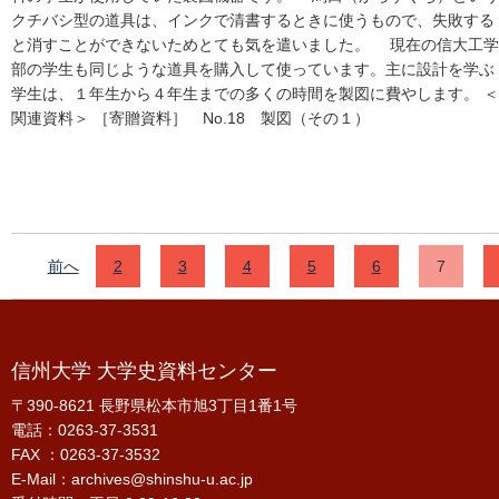
クチバシ型の道具は、インクで清書するときに使うもので、失敗する
と消すことができないためとても気を遣いました。 現在の信大工学
部の学生も同じような道具を購入して使っています。主に設計を学ぶ
学生は、１年生から４年生までの多くの時間を製図に費やします。 ＜
関連資料＞ ［寄贈資料］ No.18 製図（その１）
前へ
2
3
4
5
6
7
信州大学 大学史資料センター
〒390-8621 長野県松本市旭3丁目1番1号
電話：0263-37-3531
FAX ：0263-37-3532
E-Mail：archives@shinshu-u.ac.jp