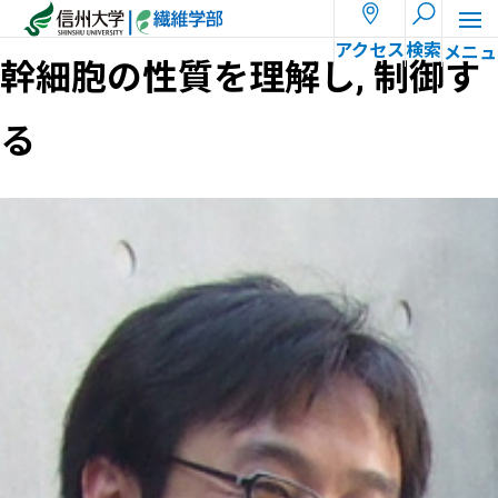
ホーム
教員一覧
高島 誠司
アクセス
検索
幹細胞の性質を理解し, 制御す
る