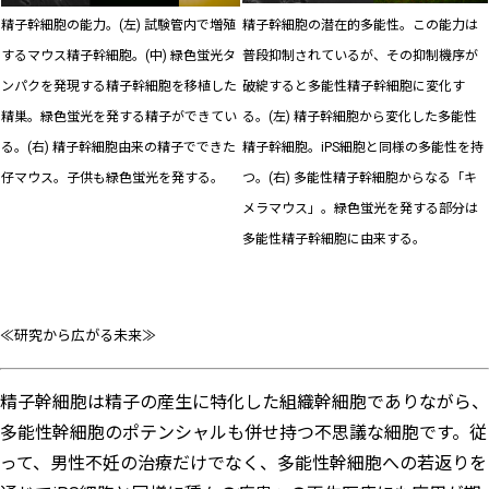
精子幹細胞の能力。(左) 試験管内で増殖
精子幹細胞の潜在的多能性。この能力は
するマウス精子幹細胞。(中) 緑色蛍光タ
普段抑制されているが、その抑制機序が
ンパクを発現する精子幹細胞を移植した
破綻すると多能性精子幹細胞に変化す
精巣。緑色蛍光を発する精子ができてい
る。(左) 精子幹細胞から変化した多能性
る。(右) 精子幹細胞由来の精子でできた
精子幹細胞。iPS細胞と同様の多能性を持
仔マウス。子供も緑色蛍光を発する。
つ。(右) 多能性精子幹細胞からなる「キ
メラマウス」。緑色蛍光を発する部分は
多能性精子幹細胞に由来する。
≪研究から広がる未来≫
精子幹細胞は精子の産生に特化した組織幹細胞でありながら、
多能性幹細胞のポテンシャルも併せ持つ不思議な細胞です。従
って、男性不妊の治療だけでなく、多能性幹細胞への若返りを