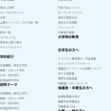
理念と目標
学部入試について
ディプロマポリシー
オープンキャンパス
沿革
過去の選抜状況
上田キャンパス・ロケ作品一覧
過去の入試情報
アクセス
パンフレット
教員一覧
卒業後の進路
大学院の教育
カリキュラム
特色ある取り組み
キャンパスライフ
在学生の方へ
学科紹介
シラバス・履修案内・学生便覧
キャンパスライフサポート
先進繊維・感性工学科
個室型ワークブースの設置について
機械・ロボット学科
何でも相談室
化学・材料学科
国際交流推進室
応用生物科学科
保健室・カウンセリング
研究テーマ
保護者・卒業生の方へ
先進繊維・感性工学科
各種証明書の発行
機械・ロボット学科
繊維学部保護者会
化学・材料学科
保護者会 Q&A
応用生物科学科
企業・一般の方へ