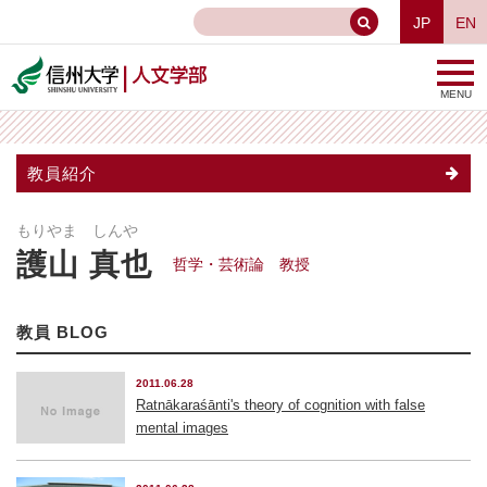
JP
EN
MENU
教員紹介
もりやま しんや
護山 真也
哲学・芸術論 教授
教員 BLOG
2011.06.28
Ratnākaraśānti's theory of cognition with false
mental images