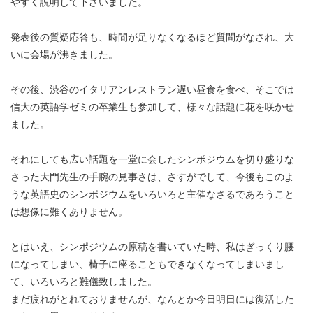
やすく説明して下さいました。
発表後の質疑応答も、時間が足りなくなるほど質問がなされ、大
いに会場が沸きました。
その後、渋谷のイタリアンレストラン遅い昼食を食べ、そこでは
信大の英語学ゼミの卒業生も参加して、様々な話題に花を咲かせ
ました。
それにしても広い話題を一堂に会したシンポジウムを切り盛りな
さった大門先生の手腕の見事さは、さすがでして、今後もこのよ
うな英語史のシンポジウムをいろいろと主催なさるであろうこと
は想像に難くありません。
とはいえ、シンポジウムの原稿を書いていた時、私はぎっくり腰
になってしまい、椅子に座ることもできなくなってしまいまし
て、いろいろと難儀致しました。
まだ疲れがとれておりませんが、なんとか今日明日には復活した