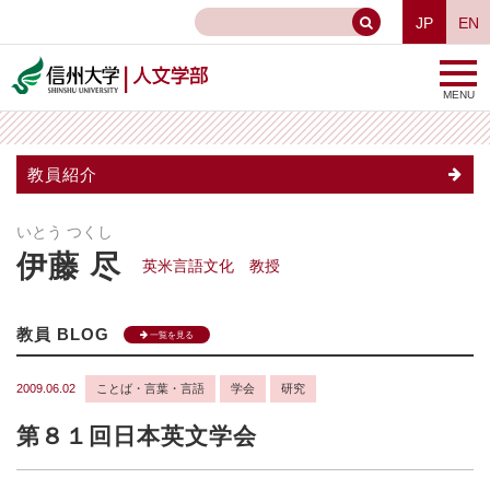
JP
EN
MENU
教員紹介
いとう つくし
伊藤 尽
英米言語文化 教授
教員 BLOG
一覧を見る
2009.06.02
ことば・言葉・言語
学会
研究
第８１回日本英文学会