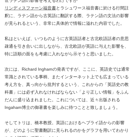
世ラテン語の影響を考えるわけですが
リンディスファーン福音書
とラシュワース福音書に於ける行間註
釈に、ラテン語から古英語に翻訳する際、ラテン語の文法の影響
が見られるという、非常に具体的で情報に溢れた内容でした。
私はといえば、いつものように古英語話者と古北欧語話者の意思
疎通を引き合いに出しながら、古北欧語が英語に与えた影響を、
特に語順の面をも考慮に入れながら示そうと思いました。
次には、Richard Inghamの発表ですが、ここに、英語史では通常
常識とされている事柄、またインターネット上でも広まっている
考え方を、真っ向から批判するという、これからの「英語史の教
科書」には必ず入れなければならない「より正しい情報」をふん
だんに盛り込まれました。これについては、近々出版される
Ingaham博士の御著書を楽しみに待つことと致しましょう。
そしてトリは、橋本教授。英語におけるヘブライ語からの影響
が、どのように聖書翻訳に見られるのかをグラフを用いてわかり