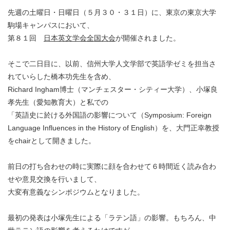
先週の土曜日・日曜日（５月３０・３１日）に、東京の東京大学
駒場キャンパスにおいて、
第８１回
日本英文学会全国大会
が開催されました。
そこで二日目に、以前、信州大学人文学部で英語学ゼミを担当さ
れていらした橋本功先生を含め、
Richard Ingham博士（マンチェスター・シティー大学）、小塚良
孝先生（愛知教育大）と私での
「英語史に於ける外国語の影響について（Symposium: Foreign
Language Influences in the History of English）を、大門正幸教授
をchairとして開きました。
前日の打ち合わせの時に実際に顔を合わせて６時間近く読み合わ
せや意見交換を行いまして、
大変有意義なシンポジウムとなりました。
最初の発表は小塚先生による「ラテン語」の影響。もちろん、中