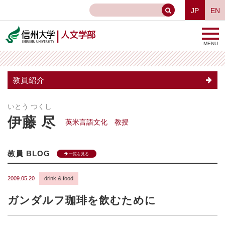
JP
EN
MENU
教員紹介
いとう つくし
伊藤 尽
英米言語文化 教授
教員 BLOG
一覧を見る
2009.05.20
drink & food
ガンダルフ珈琲を飲むために