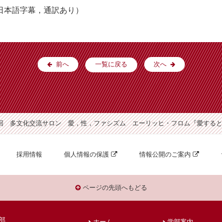
日本語字幕，通訳あり）
前へ
一覧に戻る
次へ
第1回 多文化交流サロン 愛，性，ファシズム エーリッヒ・フロム『愛するとい
採用情報
個人情報の保護
情報公開のご案内
ページの先頭へもどる
部
ホーム
学部案内