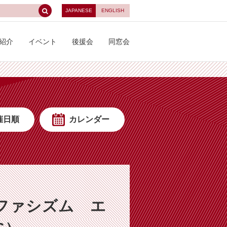
JAPANESE
ENGLISH
紹介
イベント
後援会
同窓会
催日順
カレンダー
，ファシズム エ