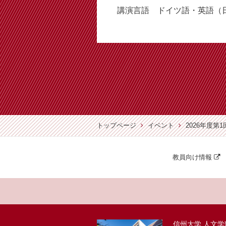
講演言語 ドイツ語・英語（
トップページ
イベント
2026年度
教員向け情報
信州大学 人文学