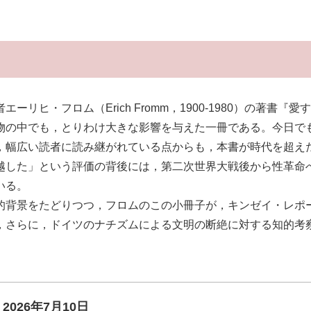
ヒ・フロム（Erich Fromm，1900-1980）の著書『愛す
物の中でも，とりわけ大きな影響を与えた一冊である。今日で
，幅広い読者に読み継がれている点からも，本書が時代を超え
越した」という評価の背後には，第二次世界大戦後から性革命へ
いる。
背景をたどりつつ，フロムのこの小冊子が，キンゼイ・レポ
，さらに，ドイツのナチズムによる文明の断絶に対する知的考
2026年7月10日