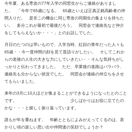
今年夏、ある専攻の77年入学の同窓生からご連絡がありまし
た。 「今年で65歳になる。 65歳といえば正真正銘高齢者の仲
間入りだ。 是非この機会に同じ専攻の同期生の集まりを持ちた
い。 多分これが最初で最後だろう。 同窓会で連絡先など仲介
をしてもらえないか・・・」とのお話しでした。
月日のたつのは早いもので、入学当時、紅顔の青年だった人々も
65歳・・今一度仲間の顔を見て昔語りがしたい。 そしてこれか
らの老後の人生の大きな力にしていきたい・・そんな気持ちがし
っかりと伝わってきました。 ただ、卒業後の進路はバラバラ、
連絡先も分からない状況でした。 同窓会が連絡の仲立ちをさせ
てもらいました。
来年の3月に10人ほどが集まることができるようになったとのこと
です。 少しばかりはお役に立てたの
かな・・・と嬉しく振り返っています。
誰もが年を重ねます。 年齢とともによみがえってくるのは、若
かりし頃の楽しい思い出や仲間達の笑顔でしょうか？