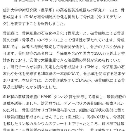
信州大学学術研究院（農学系）の高谷智英准教授らの研究チームは、骨
形成型オリゴDNAが破骨細胞の分化を抑制して骨代謝（骨リモデリン
グ）を改善することを報告しました。
骨組織は、骨芽細胞の石灰化や分化（骨形成）と、破骨細胞による骨基
質の分解（骨吸収）のバランスによって恒常性が保たれています。骨粗
鬆症では、両者の均衡が破綻して骨密度が低下し、骨折のリスクが高ま
ります。骨粗鬆症の患者数は、予備軍を含めて国内で1500万人以上と推
計されており、安価で大量生産できる治療薬の開発が求められていま
す。研究チームが以前に同定した骨形成型オリゴDNAは、骨芽細胞の石
灰化や分化を誘導する18塩基の一本鎖DNAで、骨形成を促進する効果が
あります。本研究では、この骨形成型オリゴDNAが、破骨細胞による骨
吸収に影響するかを調べました。
血球状の前破骨細胞にRANKLタンパク質を投与して培養し、破骨細胞の
形成を誘導しました。対照群では、アメーバ状の破骨細胞が形成された
のに対し、骨形成型オリゴDNA投与群では、細胞が血球状の形態に留ま
り破骨細胞は形成されませんでした（図上段）。同様の試験を、骨基質
を模したリン酸カルシウムのプレート上で行ったところ、対照群では破
骨細胞による骨基質の分解が観察されたのに対し、骨形成型オリゴDNA