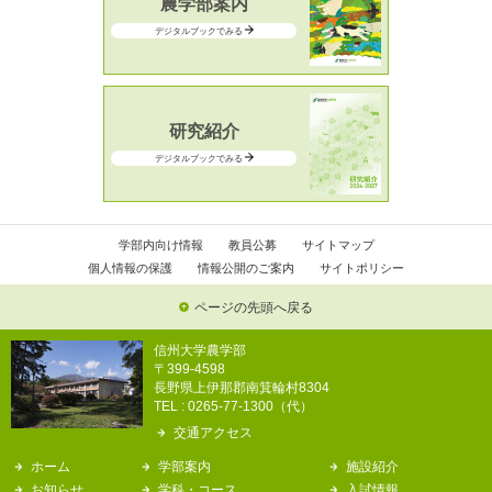
農学部案内
デジタルブックでみる
研究紹介
デジタルブックでみる
学部内向け情報
教員公募
サイトマップ
個人情報の保護
情報公開のご案内
サイトポリシー
ページの先頭へ戻る
信州大学農学部
〒399-4598
長野県上伊那郡南箕輪村8304
TEL : 0265-77-1300（代）
交通アクセス
ホーム
学部案内
施設紹介
お知らせ
学科・コース
入試情報