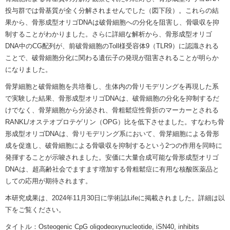
投与群では骨基質が全く分解されませんでした（図下段）。これらの結
果から、骨形成型オリゴDNAは破骨細胞への分化を阻害し、骨吸収を抑
制することがわかりました。さらに詳細な解析から、骨形成型オリゴ
DNA中のCG配列が、前破骨細胞のToll様受容体9（TLR9）に認識される
ことで、破骨細胞分化に関わる遺伝子の発現が阻害されることが明らか
になりました。
骨芽細胞と破骨細胞を共培養し、生体内の骨リモデリングを再現した系
で実験した結果、骨形成型オリゴDNAは、破骨細胞の分化を抑制するだ
けでなく、骨芽細胞から分泌され、骨粗鬆症性骨折のマーカーとされる
RANKL/オステオプロテゲリン（OPG）比を低下させました。すなわち骨
形成型オリゴDNAは、骨リモデリング系において、骨芽細胞による骨形
成を促進し、破骨細胞による骨吸収を抑制するという2つの作用を同時に
発揮することが示唆されました。安価に大量合成可能な骨形成型オリゴ
DNAは、超高齢社会でますます増加する骨粗鬆症に有用な核酸医薬品と
しての応用が期待されます。
本研究成果は、2024年11月30日に学術誌Lifeに掲載されました。詳細は以
下をご覧ください。
タイトル：Osteogenic CpG oligodeoxynucleotide, iSN40, inhibits