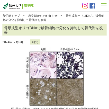
信州大学 農学部
農学部トップ
>
農学部からのお知らせ
> 骨形成型オリゴDNAで破骨細
胞の分化を抑制して骨代謝を改善
骨形成型オリゴDNAで破骨細胞の分化を抑制して骨代謝を改
善
2024年12月03日
研究
図. 骨形成型オリゴDNAによる破骨細胞分化の阻害と骨吸収の抑制