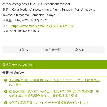
osteoclastogenesis in a TLR9-dependent manner
著者：Rena Ikeda, Chihaya Kimura, Yuma Nihashi, Koji Umezawa,
Takeshi Shimosato, Tomohide Takaya
掲載誌：Life, 2024; 14(12): 1572
URL：
https://www.mdpi.com/2075-1729/14/12/1572
DOI: 10.3390/life14121572
« 前へ
お知らせ一覧
次へ »
農学部からのお知らせ
最新のお知らせ
令和8年度 信州大学農学部 ホームカミングデー ブース出展募集
のご案内
統合技術院（農学部）の杉山大地技術専門職員が第89回関東・甲
信越地域大学農場研究集会にて優秀発表賞を受賞
令和7年度農学部ベストレクチャー賞授賞式を行いました