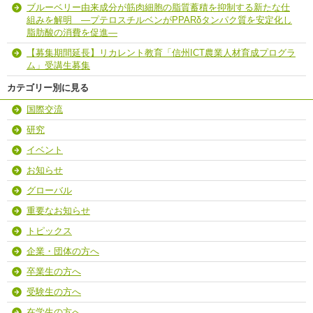
ブルーベリー由来成分が筋肉細胞の脂質蓄積を抑制する新たな仕
組みを解明 ―プテロスチルベンがPPARδタンパク質を安定化し
脂肪酸の消費を促進―
【募集期間延長】リカレント教育「信州ICT農業人材育成プログラ
ム」受講生募集
カテゴリー別に見る
国際交流
研究
イベント
お知らせ
グローバル
重要なお知らせ
トピックス
企業・団体の方へ
卒業生の方へ
受験生の方へ
在学生の方へ