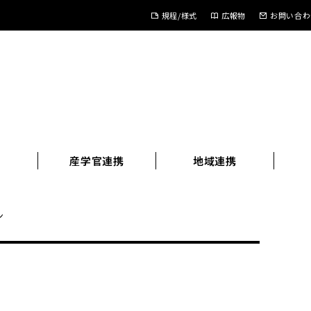
規程/様式
広報物
お問い合わ
進
産学官連携
地域連携
ン