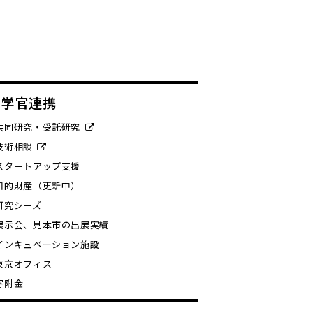
産学官連携
共同研究・受託研究
技術相談
スタートアップ支援
知的財産（更新中）
研究シーズ
展示会、見本市の出展実績
インキュベーション施設
東京オフィス
寄附金