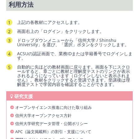
利用方法
上記の各教材にアクセスします。
画面右上の「ログイン」をクリックします。
ドロップダウンメニューから「信州大学 / Shinshu
University」を選び、「選択」ボタンをクリックします。
ACSUの認証画面で、業務IDまたは学籍番号でログインしま
す。
自動的に先ほどの教材画面に戻ります。画面を下にスクロ
ールすると、章ごとに教材と理解度テストのリンクが表示
されるようになっています（ログインしないと表示されま
せん）。教材をクリックすると受講できます。受講後は理
解度テストで学習内容を確認することができます。
研究支援
オープンサイエンス推進に向けた取り組み
信州大学オープンアクセス方針
信州大学研究データ管理・公開ポリシー
APC（論文掲載料）の割引・支援について