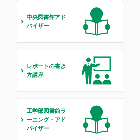
中央図書館
アド
バイザー
レポートの
書き
方講座
工学部図書館
ラ
ーニング・
アド
バイザー