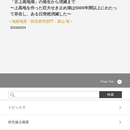
「古上高地湖」の発生から消滅まで
〜上高地を作った巨大せき止め湖は5000年間以上にわたっ
て存在し、ある日突然消滅した〜
＜地形地質・防災研究部門：原山 智＞
2015/03/24
Page Top
トピックス
研究拠点概要