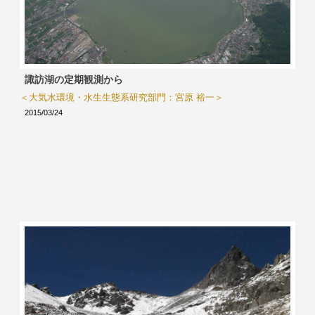
諏訪湖の定期観測から
＜大気水環境・水生生態系研究部門：宮原 裕一＞
2015/03/24