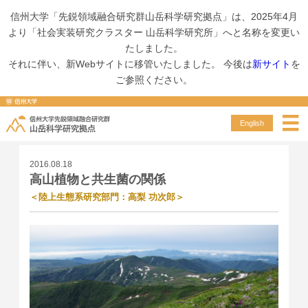
信州大学「先鋭領域融合研究群山岳科学研究拠点」は、2025年4月
より「社会実装研究クラスター 山岳科学研究所」へと名称を変更い
たしました。
スペシャルコンテンツ
高山植物と共生菌の関係＜陸上生態系研究部門：高梨 功次郎＞
それに伴い、新Webサイトに移管いたしました。 今後は
新サイト
を
ご参照ください。
Special contents
スペシャルコンテンツ
English
2016.08.18
高山植物と共生菌の関係
＜陸上生態系研究部門：高梨 功次郎＞