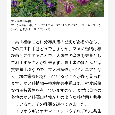
マメ科高山植物
左上から時計回りに、イワオウギ、エゾオヤマノエンドウ、カラフトゲ
ンゲ、ヒダカミヤマノエンドウ
高山植物ごとに分布変遷の歴史があるのなら、
その共生相手はどうでしょうか。マメ科植物は根
粒菌と共生することで、大気中の窒素を栄養とし
て利用することが出来ます。高山帯のほとんどは
貧栄養土壌なので、マメ科植物がパイオニアとな
り土壌の栄養化を担っているところが多く見られ
ます。マメ科植物—根粒菌共生系はある程度厳格
な宿主特異性を有していますので、まずは日本の
各地のマメ科高山植物がどのような根粒菌と共生
しているか、その種類を調べてみました。
イワオウギとオヤマノエンドウそれぞれに共生