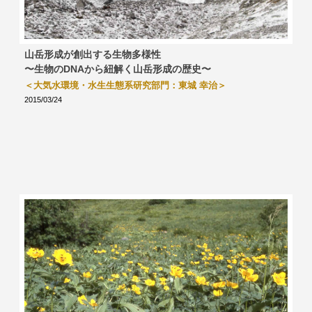
山岳形成が創出する生物多様性
〜生物のDNAから紐解く山岳形成の歴史〜
＜大気水環境・水生生態系研究部門：東城 幸治＞
2015/03/24