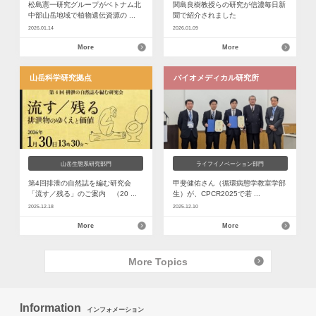
松島憲一研究グループがベトナム北
関島良樹教授らの研究が信濃毎日新
中部山岳地域で植物遺伝資源の ...
聞で紹介されました
2026.01.14
2026.01.09
More
More
山岳科学研究拠点
バイオメディカル研究所
山岳生態系研究部門
ライフイノベーション部門
第4回排泄の自然誌を編む研究会
甲斐健佑さん（循環病態学教室学部
「流す／残る」のご案内 （20 ...
生）が、CPCR2025で若 ...
2025.12.18
2025.12.10
More
More
More Topics
Information
インフォメーション