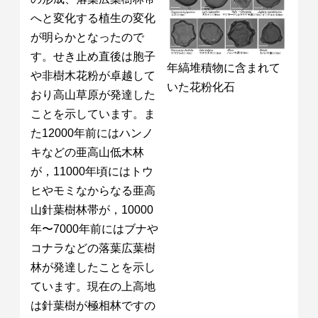
へと変化する植生の変化
が明らかとなったので
す。せき止め直後は胞子
年縞堆積物に含まれて
や非樹木花粉が卓越して
いた花粉化石
おり高山草原が発達した
ことを示しています。ま
た12000年前にはハンノ
キなどの亜高山低木林
が，11000年頃にはトウ
ヒやモミなからなる亜高
山針葉樹林帯が，10000
年〜7000年前にはブナや
コナラなどの落葉広葉樹
林が発達したことを示し
ています。現在の上高地
は針葉樹が極相林ですの