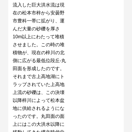
流入した巨大洪水流は現
在の松本市梓から安曇野
市豊科一帯に拡がり、運
んだ大量の砂礫を厚さ
10m以上にわたって堆積
させました。この時の堆
積物が、現在の梓川の北
側に広がる最低位段丘-丸
田面を形成したのです。
それまで古上高地湖にト
ラップされていた上高地
上流の砂礫は、この決壊
以降梓川によって松本盆
地に供給されるようにな
ったのです。丸田面の面
上にはこの大洪水以降に