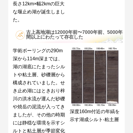
長さ12km×幅2kmの巨大
な堰止め湖が誕生しまし
た。
古上高地湖は12000年前〜7000年前、5000年
間以上にわたって存在した
学術ボーリングの290m
深から114m深までは、
湖の湖底にたまったシル
トや粘土層、砂礫層から
構成されていました。せ
き止め湖にはときおり梓
川の洪水流が運んだ砂礫
や焼岳の泥流が入ってき
深度160m付近の年縞を
ましたが、その他の時期
示す湖成シルト-粘土層
には静穏な環境を示すシ
ルトと粘土層が季節変化