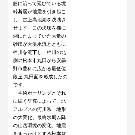
筋に沿って延びている境
峠断層が地震を引き起こ
し、古上高地湖を決壊さ
せます。この決壊を機に
湖にたまっていた大量の
砂礫が大洪水流とともに
梓川を流下し、梓川の北
側の松本市丸田から安曇
野市豊科に広がる最低位
段丘-丸田面を形成したの
です。
学術ボーリングとそれ
に続く研究によって、北
アルプスの河川系・地形
の大変化、最終氷期以降
の山岳環境の変化、地震
をきっかけとする松本盆