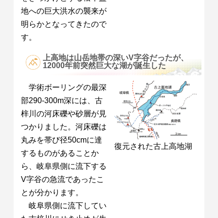
地への巨大洪水の襲来が
明らかとなってきたので
す。
上高地は山岳地帯の深いV字谷だったが、
12000年前突然巨大な湖が誕生した
学術ボーリングの最深
部290-300m深には、古
梓川の河床礫や砂層が見
つかりました。河床礫は
丸みを帯び径50cmに達
復元された古上高地湖
するものがあることか
ら、岐阜県側に流下する
V字谷の急流であったこ
とが分かります。
岐阜県側に流下してい