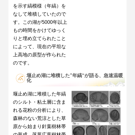
を示す縞模様（年縞）を
なして堆積していたので
す。この湖が5000年以上
もの時間をかけてゆっく
りと埋め立てられたこと
によって、現在の平坦な
上高地の原型が作られた
のです。
堰止め湖に堆積した”年縞“が語る、急速温暖
化
堰止め湖に堆積した年縞
のシルト・粘土層に含ま
れる花粉の分析により、
森林のない荒涼とした草
原から始まり針葉樹林帯
の形成、落葉広葉樹林帯