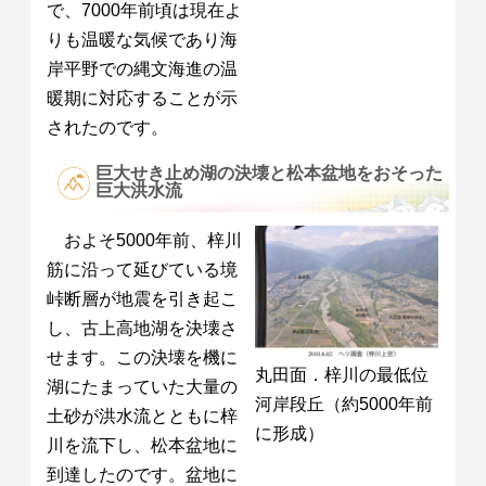
で、7000年前頃は現在よ
りも温暖な気候であり海
岸平野での縄文海進の温
暖期に対応することが示
されたのです。
巨大せき止め湖の決壊と松本盆地をおそった
巨大洪水流
およそ5000年前、梓川
筋に沿って延びている境
峠断層が地震を引き起こ
し、古上高地湖を決壊さ
せます。この決壊を機に
丸田面．梓川の最低位
湖にたまっていた大量の
河岸段丘（約5000年前
土砂が洪水流とともに梓
に形成）
川を流下し、松本盆地に
到達したのです。盆地に