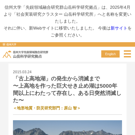
信州大学「先鋭領域融合研究群山岳科学研究拠点」は、2025年4月
より「社会実装研究クラスター 山岳科学研究所」へと名称を変更い
たしました。
スペシャルコンテンツ
「古上高地湖」の発生から消滅まで〜上高地を作った巨大せき止め湖は5000年間以上にわたって存在し、ある日突然消滅した〜＜地形地質・防災研究部門：原山 智＞
それに伴い、新Webサイトに移管いたしました。 今後は
新サイト
を
ご参照ください。
Special contents
スペシャルコンテンツ
English
2015.03.24
「古上高地湖」の発生から消滅まで
〜上高地を作った巨大せき止め湖は5000年
間以上にわたって存在し、ある日突然消滅し
た〜
＜地形地質・防災研究部門：原山 智＞