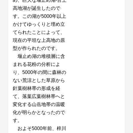
め、巨大な堰止め湖-古上
高地湖が誕生したので
す。この湖が5000年以上
かけてゆっくりと埋め立
てられたことによって、
現在の平坦な上高地の原
型が作られたのです。
堰止め湖の堆積層に含
まれる花粉の分析によ
り、5000年の間に森林の
ない荒涼とした草原から
針葉樹林帯の形成を経
て、落葉広葉樹林帯へと
変化する山岳地帯の温暖
化が明らかとなったので
す。
およそ5000年前、梓川