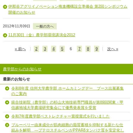
伊那谷アグリイノベーション推進機構設立準備会 第2回シンポジウム
開催のお知らせ
2012年11月09日
一般の方へ
11月30日（金）農学部環境講演会2012
« 前へ
2
3
4
5
6
7
8
9
次へ »
農学部からのお知らせ
最新のお知らせ
令和8年度 信州大学農学部 ホームカミングデー ブース出展募集
のご案内
統合技術院（農学部）の杉山大地技術専門職員が第89回関東・甲
信越地域大学農場研究集会にて優秀発表賞を受賞
令和7年度農学部ベストレクチャー賞授賞式を行いました
ブルーベリー由来成分が筋肉細胞の脂質蓄積を抑制する新たな仕
組みを解明 ―プテロスチルベンがPPARδタンパク質を安定化し