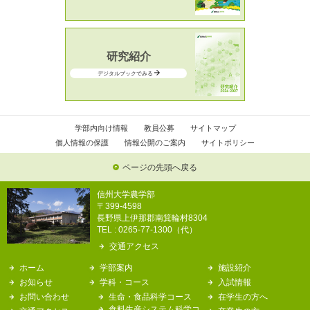
研究紹介
デジタルブックでみる
学部内向け情報
教員公募
サイトマップ
個人情報の保護
情報公開のご案内
サイトポリシー
ページの先頭へ戻る
信州大学農学部
〒399-4598
長野県上伊那郡南箕輪村8304
TEL : 0265-77-1300（代）
交通アクセス
ホーム
学部案内
施設紹介
お知らせ
学科・コース
入試情報
お問い合わせ
生命・食品科学コース
在学生の方へ
食料生産システム科学コ