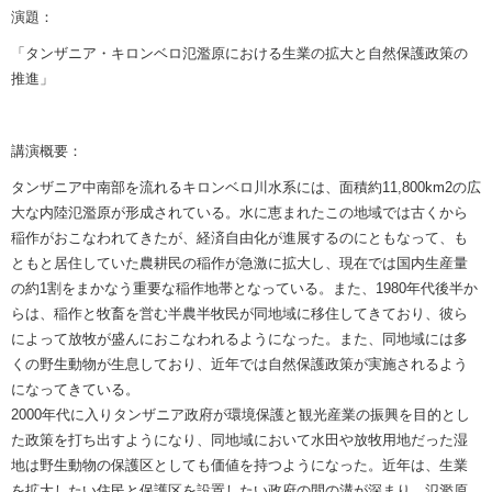
演題：
「タンザニア・キロンベロ氾濫原における生業の拡大と自然保護政策の
推進」
講演概要：
タンザニア中南部を流れるキロンベロ川水系には、面積約11,800km2の広
大な内陸氾濫原が形成されている。水に恵まれたこの地域では古くから
稲作がおこなわれてきたが、経済自由化が進展するのにともなって、も
ともと居住していた農耕民の稲作が急激に拡大し、現在では国内生産量
の約1割をまかなう重要な稲作地帯となっている。また、1980年代後半か
らは、稲作と牧畜を営む半農半牧民が同地域に移住してきており、彼ら
によって放牧が盛んにおこなわれるようになった。また、同地域には多
くの野生動物が生息しており、近年では自然保護政策が実施されるよう
になってきている。
2000年代に入りタンザニア政府が環境保護と観光産業の振興を目的とし
た政策を打ち出すようになり、同地域において水田や放牧用地だった湿
地は野生動物の保護区としても価値を持つようになった。近年は、生業
を拡大したい住民と保護区を設置したい政府の間の溝が深まり、氾濫原