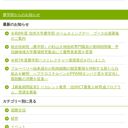
農学部からのお知らせ
最新のお知らせ
令和8年度 信州大学農学部 ホームカミングデー ブース出展募集
のご案内
統合技術院（農学部）の杉山大地技術専門職員が第89回関東・甲
信越地域大学農場研究集会にて優秀発表賞を受賞
令和7年度農学部ベストレクチャー賞授賞式を行いました
ブルーベリー由来成分が筋肉細胞の脂質蓄積を抑制する新たな仕
組みを解明 ―プテロスチルベンがPPARδタンパク質を安定化し
脂肪酸の消費を促進―
【募集期間延長】リカレント教育「信州ICT農業人材育成プログラ
ム」受講生募集
カテゴリー別に見る
国際交流
研究
イベント