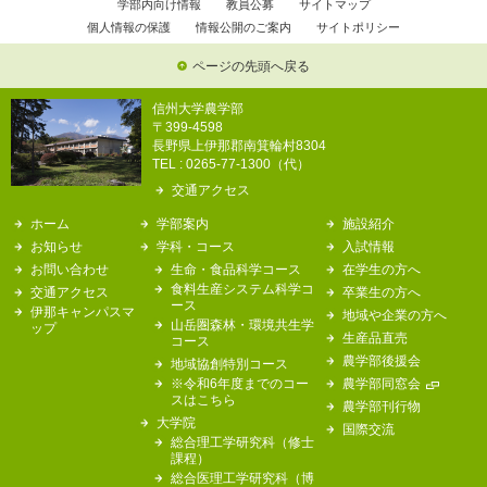
学部内向け情報
教員公募
サイトマップ
個人情報の保護
情報公開のご案内
サイトポリシー
ページの先頭へ戻る
信州大学農学部
〒399-4598
長野県上伊那郡南箕輪村8304
TEL : 0265-77-1300（代）
交通アクセス
ホーム
学部案内
施設紹介
お知らせ
学科・コース
入試情報
お問い合わせ
生命・食品科学コース
在学生の方へ
食料生産システム科学コ
交通アクセス
卒業生の方へ
ース
伊那キャンパスマ
地域や企業の方へ
山岳圏森林・環境共生学
ップ
生産品直売
コース
農学部後援会
地域協創特別コース
※令和6年度までのコー
農学部同窓会
スはこちら
農学部刊行物
大学院
国際交流
総合理工学研究科（修士
課程）
総合医理工学研究科（博