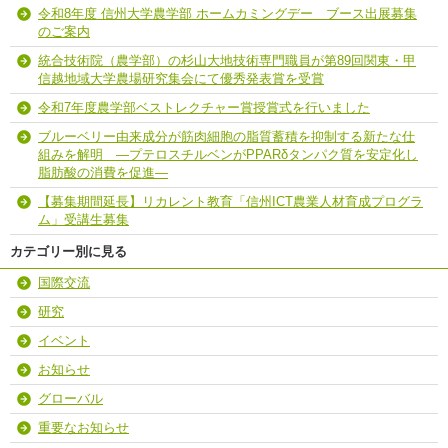
令和8年度 信州大学農学部 ホームカミングデー ブース出展募集
のご案内
統合技術院（農学部）の杉山大地技術専門職員が第89回関東・甲
信越地域大学農場研究集会にて優秀発表賞を受賞
令和7年度農学部ベストレクチャー賞授賞式を行いました
ブルーベリー由来成分が筋肉細胞の脂質蓄積を抑制する新たな仕
組みを解明 ―プテロスチルベンがPPARδタンパク質を安定化し
脂肪酸の消費を促進―
【募集期間延長】リカレント教育「信州ICT農業人材育成プログラ
ム」受講生募集
カテゴリー別に見る
国際交流
研究
イベント
お知らせ
グローバル
重要なお知らせ