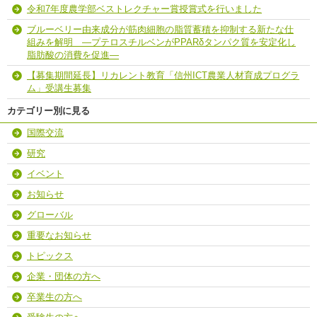
令和7年度農学部ベストレクチャー賞授賞式を行いました
ブルーベリー由来成分が筋肉細胞の脂質蓄積を抑制する新たな仕
組みを解明 ―プテロスチルベンがPPARδタンパク質を安定化し
脂肪酸の消費を促進―
【募集期間延長】リカレント教育「信州ICT農業人材育成プログラ
ム」受講生募集
カテゴリー別に見る
国際交流
研究
イベント
お知らせ
グローバル
重要なお知らせ
トピックス
企業・団体の方へ
卒業生の方へ