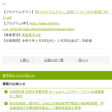
い。
【プログラムチラシ】
R5プログラムチラシ_信州ﾌｰﾄﾞｽﾍﾟｼｬﾘｽﾄ育成ﾌﾟﾛｸﾞ
ﾗﾑ.pdf
【プログラムHP】
https://www.shinshu-
u.ac.jp/faculty/agriculture/graduate/foodspecialist/
【募集要項】
募集要項.pdf
【出願期間】令和５年１月10日(火)～１月20日(金)17：00必着
« 前へ
お知らせ一覧
次へ »
農学部からのお知らせ
最新のお知らせ
令和8年度 信州大学農学部 ホームカミングデー ブース出展募集
のご案内
統合技術院（農学部）の杉山大地技術専門職員が第89回関東・甲
信越地域大学農場研究集会にて優秀発表賞を受賞