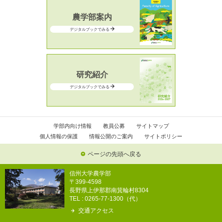
農学部案内
デジタルブックでみる
研究紹介
デジタルブックでみる
学部内向け情報
教員公募
サイトマップ
個人情報の保護
情報公開のご案内
サイトポリシー
ページの先頭へ戻る
信州大学農学部
〒399-4598
長野県上伊那郡南箕輪村8304
TEL : 0265-77-1300（代）
交通アクセス