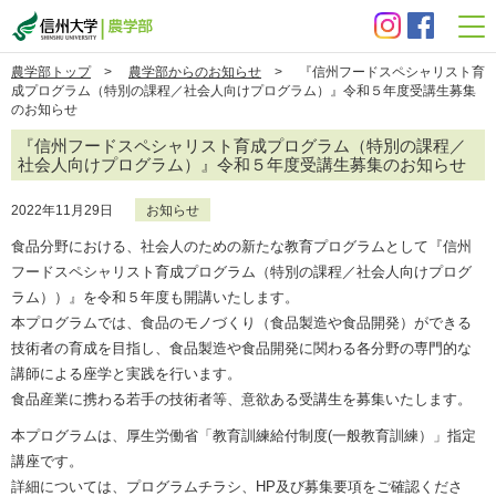
信州大学 農学部
農学部トップ
>
農学部からのお知らせ
> 『信州フードスペシャリスト育
成プログラム（特別の課程／社会人向けプログラム）』令和５年度受講生募集
のお知らせ
『信州フードスペシャリスト育成プログラム（特別の課程／
社会人向けプログラム）』令和５年度受講生募集のお知らせ
2022年11月29日
お知らせ
食品分野における、社会人のための新たな教育プログラムとして『信州
フードスペシャリスト育成プログラム（特別の課程／社会人向けプログ
ラム））』を令和５年度も開講いたします。
本プログラムでは、食品のモノづくり（食品製造や食品開発）ができる
技術者の育成を目指し、食品製造や食品開発に関わる各分野の専門的な
講師による座学と実践を行います。
食品産業に携わる若手の技術者等、意欲ある受講生を募集いたします。
本プログラムは、厚生労働省「教育訓練給付制度(一般教育訓練）」指定
講座です。
詳細については、プログラムチラシ、HP及び募集要項をご確認くださ