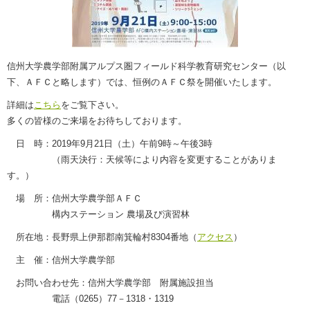
信州大学農学部附属アルプス圏フィールド科学教育研究センター（以
下、ＡＦＣと略します）では、恒例のＡＦＣ祭を開催いたします。
詳細は
こちら
をご覧下さい。
多くの皆様のご来場をお待ちしております。
日 時：2019年9月21日（土）午前9時～午後3時
（雨天決行：天候等により内容を変更することがありま
す。）
場 所：信州大学農学部ＡＦＣ
構内ステーション 農場及び演習林
所在地：長野県上伊那郡南箕輪村8304番地（
アクセス
）
主 催：信州大学農学部
お問い合わせ先：信州大学農学部 附属施設担当
電話（0265）77－1318・1319