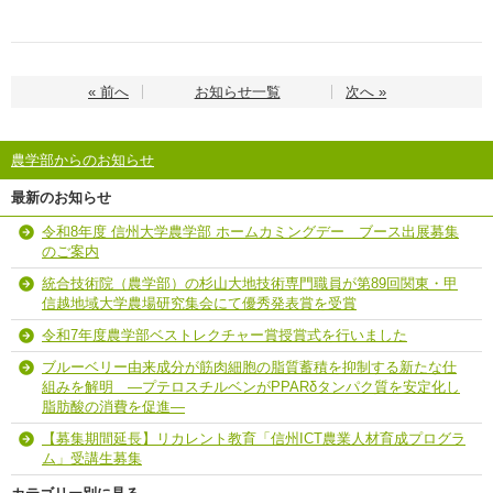
« 前へ
お知らせ一覧
次へ »
農学部からのお知らせ
最新のお知らせ
令和8年度 信州大学農学部 ホームカミングデー ブース出展募集
のご案内
統合技術院（農学部）の杉山大地技術専門職員が第89回関東・甲
信越地域大学農場研究集会にて優秀発表賞を受賞
令和7年度農学部ベストレクチャー賞授賞式を行いました
ブルーベリー由来成分が筋肉細胞の脂質蓄積を抑制する新たな仕
組みを解明 ―プテロスチルベンがPPARδタンパク質を安定化し
脂肪酸の消費を促進―
【募集期間延長】リカレント教育「信州ICT農業人材育成プログラ
ム」受講生募集