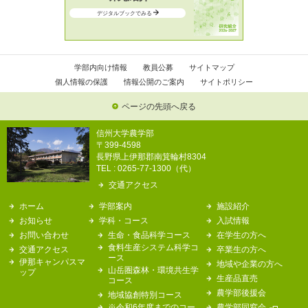
デジタルブックでみる
学部内向け情報
教員公募
サイトマップ
個人情報の保護
情報公開のご案内
サイトポリシー
ページの先頭へ戻る
信州大学農学部
〒399-4598
長野県上伊那郡南箕輪村8304
TEL : 0265-77-1300（代）
交通アクセス
ホーム
学部案内
施設紹介
お知らせ
学科・コース
入試情報
お問い合わせ
生命・食品科学コース
在学生の方へ
食料生産システム科学コ
交通アクセス
卒業生の方へ
ース
伊那キャンパスマ
地域や企業の方へ
山岳圏森林・環境共生学
ップ
生産品直売
コース
農学部後援会
地域協創特別コース
※令和6年度までのコー
農学部同窓会