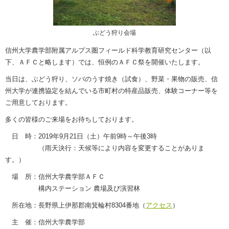
ぶどう狩り会場
信州大学農学部附属アルプス圏フィールド科学教育研究センター（以
下、ＡＦＣと略します）では、恒例のＡＦＣ祭を開催いたします。
当日は、ぶどう狩り、ソバのうす焼き（試食）、野菜・果物の販売、信
州大学が連携協定を結んでいる市町村の特産品販売、体験コーナー等を
ご用意しております。
多くの皆様のご来場をお待ちしております。
日 時：2019年9月21日（土）午前9時～午後3時
（雨天決行：天候等により内容を変更することがありま
す。）
場 所：信州大学農学部ＡＦＣ
構内ステーション 農場及び演習林
所在地：長野県上伊那郡南箕輪村8304番地（
アクセス
）
主 催：信州大学農学部