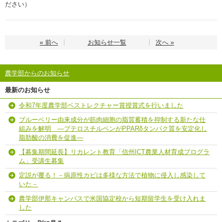
ださい）
« 前へ
お知らせ一覧
次へ »
農学部からのお知らせ
最新のお知らせ
令和7年度農学部ベストレクチャー賞授賞式を行いました
ブルーベリー由来成分が筋肉細胞の脂質蓄積を抑制する新たな仕
組みを解明 ―プテロスチルベンがPPARδタンパク質を安定化し
脂肪酸の消費を促進―
【募集期間延長】リカレント教育「信州ICT農業人材育成プログラ
ム」受講生募集
定説が覆る！－病原性カビは多様な方法で植物に侵入し感染して
いた－
農学部伊那キャンパスで米国協定校から短期留学生を受け入れま
した