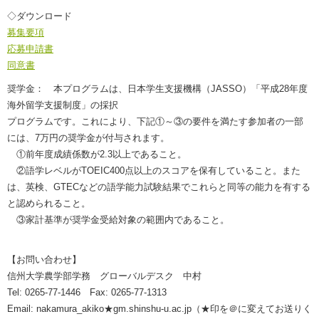
◇ダウンロード
募集要項
応募申請書
同意書
奨学金： 本プログラムは、日本学生支援機構（JASSO）「平成28年度
海外留学支援制度」の採択
プログラムです。これにより、下記①～③の要件を満たす参加者の一部
には、7万円の奨学金が付与されます。
①前年度成績係数が2.3以上であること。
②語学レベルがTOEIC400点以上のスコアを保有していること。また
は、英検、GTECなどの語学能力試験結果でこれらと同等の能力を有する
と認められること。
③家計基準が奨学金受給対象の範囲内であること。
【お問い合わせ】
信州大学農学部学務 グローバルデスク 中村
Tel: 0265-77-1446 Fax: 0265-77-1313
Email: nakamura_akiko★gm.shinshu-u.ac.jp（★印を＠に変えてお送りく