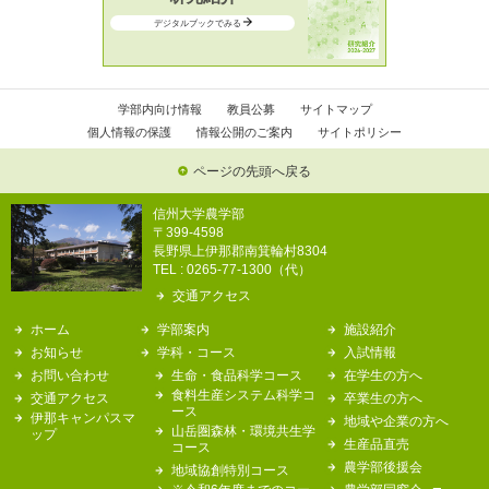
デジタルブックでみる
学部内向け情報
教員公募
サイトマップ
個人情報の保護
情報公開のご案内
サイトポリシー
ページの先頭へ戻る
信州大学農学部
〒399-4598
長野県上伊那郡南箕輪村8304
TEL : 0265-77-1300（代）
交通アクセス
ホーム
学部案内
施設紹介
お知らせ
学科・コース
入試情報
お問い合わせ
生命・食品科学コース
在学生の方へ
食料生産システム科学コ
交通アクセス
卒業生の方へ
ース
伊那キャンパスマ
地域や企業の方へ
山岳圏森林・環境共生学
ップ
生産品直売
コース
農学部後援会
地域協創特別コース