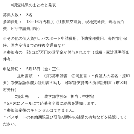
○調査結果のまとめと発表
募集人数： 8名
参加費用： 13～16万円程度（往復航空運賃、現地交通費、現地宿泊
費、ビザ申請費用等）
※その他の個人負担...パスポート申請費用、予防接種費用、海外旅行保
険、国内空港までの往復交通費など
※参加者の一部には7万円の奨学金が付与されます（成績・家計基準等条
件有）
申込締切： 5月13日（金）正午
□提出書類 ： ①応募申請書 ②同意書（＊保証人の署名・捺印
要）③英語語学能力証明書の写し ④家計支持者の所得証明書（市区町
村発行）
□提出先 ： 農学部学務G 担当：中村宛
＊5月末にメールにて応募者全員に結果を通知します。
＊参加決定後のキャンセルはできません。
＊パスポートの有効期限及び研修期間中の補講の有無などを確認してく
ださい。