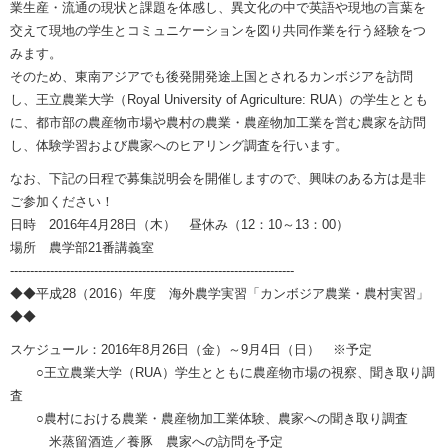
業生産・流通の現状と課題を体感し、異文化の中で英語や現地の言葉を
交えて現地の学生とコミュニケーションを図り共同作業を行う経験をつ
みます。
そのため、東南アジアでも後発開発途上国とされるカンボジアを訪問
し、王立農業大学（Royal University of Agriculture: RUA）の学生ととも
に、都市部の農産物市場や農村の農業・農産物加工業を営む農家を訪問
し、体験学習および農家へのヒアリング調査を行います。
なお、下記の日程で募集説明会を開催しますので、興味のある方は是非
ご参加ください！
日時 2016年4月28日（木） 昼休み（12：10～13：00）
場所 農学部21番講義室
-----------------------------------------------------------------------
◆◆平成28（2016）年度 海外農学実習「カンボジア農業・農村実習」
◆◆
スケジュール：2016年8月26日（金）～9月4日（日） ※予定
○王立農業大学（RUA）学生とともに農産物市場の視察、聞き取り調
査
○農村における農業・農産物加工業体験、農家への聞き取り調査
米蒸留酒造／養豚 農家への訪問を予定