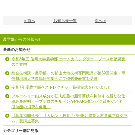
« 前へ
お知らせ一覧
次へ »
農学部からのお知らせ
最新のお知らせ
令和8年度 信州大学農学部 ホームカミングデー ブース出展募集
のご案内
統合技術院（農学部）の杉山大地技術専門職員が第89回関東・甲
信越地域大学農場研究集会にて優秀発表賞を受賞
令和7年度農学部ベストレクチャー賞授賞式を行いました
ブルーベリー由来成分が筋肉細胞の脂質蓄積を抑制する新たな仕
組みを解明 ―プテロスチルベンがPPARδタンパク質を安定化し
脂肪酸の消費を促進―
【募集期間延長】リカレント教育「信州ICT農業人材育成プログラ
ム」受講生募集
カテゴリー別に見る