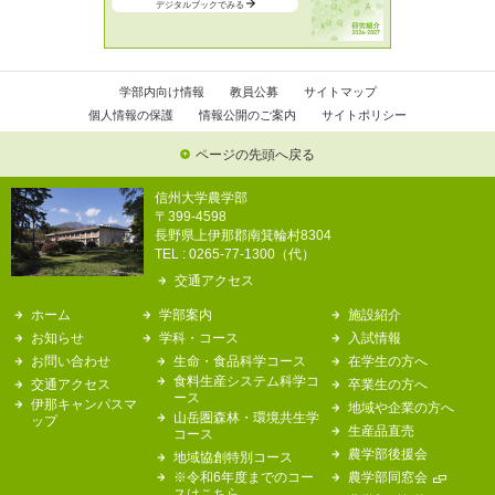
デジタルブックでみる
学部内向け情報
教員公募
サイトマップ
個人情報の保護
情報公開のご案内
サイトポリシー
ページの先頭へ戻る
信州大学農学部
〒399-4598
長野県上伊那郡南箕輪村8304
TEL : 0265-77-1300（代）
交通アクセス
ホーム
学部案内
施設紹介
お知らせ
学科・コース
入試情報
お問い合わせ
生命・食品科学コース
在学生の方へ
食料生産システム科学コ
交通アクセス
卒業生の方へ
ース
伊那キャンパスマ
地域や企業の方へ
山岳圏森林・環境共生学
ップ
生産品直売
コース
農学部後援会
地域協創特別コース
※令和6年度までのコー
農学部同窓会
スはこちら