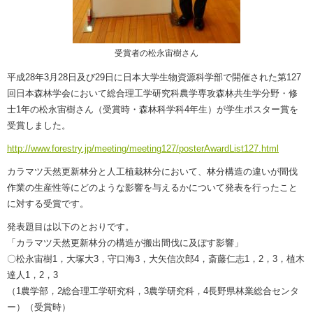
受賞者の松永宙樹さん
平成28年3月28日及び29日に日本大学生物資源科学部で開催された第127
回日本森林学会において総合理工学研究科農学専攻森林共生学分野・修
士1年の松永宙樹さん（受賞時・森林科学科4年生）が学生ポスター賞を
受賞しました。
http://www.forestry.jp/meeting/meeting127/posterAwardList127.html
カラマツ天然更新林分と人工植栽林分において、林分構造の違いが間伐
作業の生産性等にどのような影響を与えるかについて発表を行ったこと
に対する受賞です。
発表題目は以下のとおりです。
「カラマツ天然更新林分の構造が搬出間伐に及ぼす影響」
〇松永宙樹1，大塚大3，守口海3，大矢信次郎4，斎藤仁志1，2，3，植木
達人1，2，3
（1農学部，2総合理工学研究科，3農学研究科，4長野県林業総合センタ
ー）（受賞時）