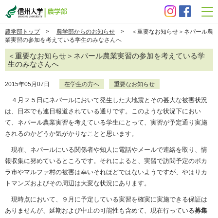
信州大学 農学部
農学部トップ
>
農学部からのお知らせ
> ＜重要なお知らせ＞ネパール農
業実習の参加を考えている学生のみなさんへ
＜重要なお知らせ＞ネパール農業実習の参加を考えている学
生のみなさんへ
2015年05月07日
在学生の方へ
重要なお知らせ
４月２５日にネパールにおいて発生した大地震とその甚大な被害状況
は、日本でも連日報道されている通りです。このような状況下におい
て、ネパール農業実習を考えている学生にとって、実習が予定通り実施
されるのかどうか気がかりなことと思います。
現在、ネパールにいる関係者や知人に電話やメールで連絡を取り、情
報収集に努めているところです。それによると、実習で訪問予定のポカ
ラ市やマルファ村の被害は幸いそれほどではないようですが、やはりカ
トマンズおよびその周辺は大変な状況にあります。
現時点において、９月に予定している実習を確実に実施できる保証は
ありませんが、延期および中止の可能性も含めて、現在行っている
募集