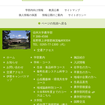
学部内向け情報
教員公募
サイトマップ
個人情報の保護
情報公開のご案内
サイトポリシー
ページの先頭へ戻る
信州大学農学部
〒399-4598
長野県上伊那郡南箕輪村8304
TEL : 0265-77-1300（代）
交通アクセス
ホーム
学部案内
施設紹介
お知らせ
学科・コース
入試情報
お問い合わせ
生命・食品科学コース
在学生の方へ
食料生産システム科学コ
交通アクセス
卒業生の方へ
ース
伊那キャンパスマ
地域や企業の方へ
山岳圏森林・環境共生学
ップ
生産品直売
コース
農学部後援会
地域協創特別コース
※令和6年度までのコー
農学部同窓会
スはこちら
農学部刊行物
大学院
国際交流
総合理工学研究科（修士