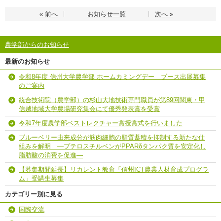
« 前へ
お知らせ一覧
次へ »
農学部からのお知らせ
最新のお知らせ
令和8年度 信州大学農学部 ホームカミングデー ブース出展募集
のご案内
統合技術院（農学部）の杉山大地技術専門職員が第89回関東・甲
信越地域大学農場研究集会にて優秀発表賞を受賞
令和7年度農学部ベストレクチャー賞授賞式を行いました
ブルーベリー由来成分が筋肉細胞の脂質蓄積を抑制する新たな仕
組みを解明 ―プテロスチルベンがPPARδタンパク質を安定化し
脂肪酸の消費を促進―
【募集期間延長】リカレント教育「信州ICT農業人材育成プログラ
ム」受講生募集
カテゴリー別に見る
国際交流