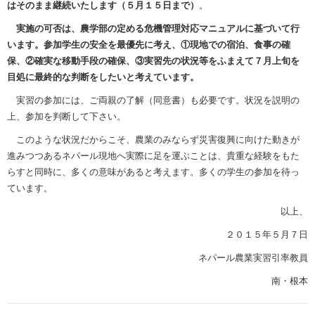
はそのまま継続いたします（５月１５日まで）
。
実施の可否は、農学部の定める危機管理対応マニュアルに基づいて行
います。参加学生の安全を最優先に考え、①現地での宿泊、食事の確
保、②確実な移動手段の確保、③実習先の状況等をふまえて７月上旬を
目処に最終的な判断をしたいと考えています。
実習の参加には、ご両親の了解（同意書）も必要です。状況を説明の
上、参加を判断して下さい。
このような状況だからこそ、農業のみならず災害復興に向けた動きが
進みつつあるネパール現地へ実際に足を運ぶことは、貴重な経験をもた
らすと同時に、多くの意味があると考えます。多くの学生の参加を待っ
ています。
以上、
２０１５年５月７日
ネパール農業実習引率教員
南・根本