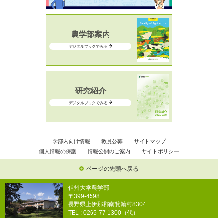
農学部案内
デジタルブックでみる
研究紹介
デジタルブックでみる
学部内向け情報
教員公募
サイトマップ
個人情報の保護
情報公開のご案内
サイトポリシー
ページの先頭へ戻る
信州大学農学部
〒399-4598
長野県上伊那郡南箕輪村8304
TEL : 0265-77-1300（代）