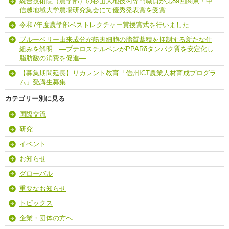
統合技術院（農学部）の杉山大地技術専門職員が第89回関東・甲
信越地域大学農場研究集会にて優秀発表賞を受賞
令和7年度農学部ベストレクチャー賞授賞式を行いました
ブルーベリー由来成分が筋肉細胞の脂質蓄積を抑制する新たな仕
組みを解明 ―プテロスチルベンがPPARδタンパク質を安定化し
脂肪酸の消費を促進―
【募集期間延長】リカレント教育「信州ICT農業人材育成プログラ
ム」受講生募集
カテゴリー別に見る
国際交流
研究
イベント
お知らせ
グローバル
重要なお知らせ
トピックス
企業・団体の方へ